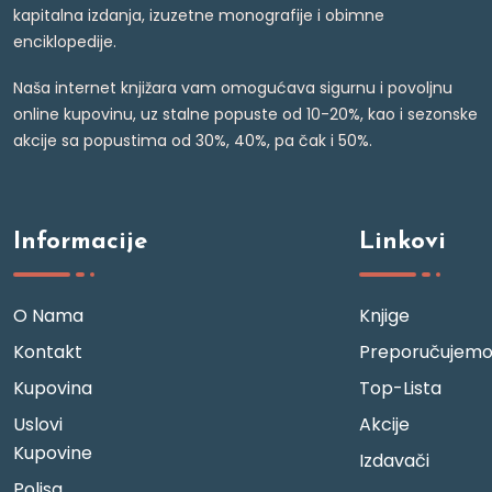
kapitalna izdanja, izuzetne monografije i obimne
enciklopedije.
Naša internet knjižara vam omogućava sigurnu i povoljnu
online kupovinu, uz stalne popuste od 10-20%, kao i sezonske
akcije sa popustima od 30%, 40%, pa čak i 50%.
Informacije
Linkovi
O Nama
Knjige
Kontakt
Preporučujem
Kupovina
Top-Lista
Uslovi
Akcije
Kupovine
Izdavači
Polisa