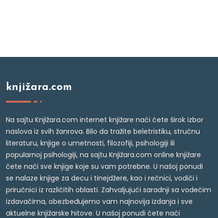
knjižara.com
Na sajtu Knjižara.com internet knjižare naći ćete širok izbor
naslova iz svih žanrova. Bilo da tražite beletristiku, stručnu
literaturu, knjige o umetnosti, filozofiji, psihologiji ili
popularnoj psihologiji, na sajtu Knjižara.com online knjižare
ćete naći sve knjige koje su vam potrebne. U našoj ponudi
se nalaze knjige za decu i tinejdžere, kao i rečnici, vodiči i
priručnici iz različitih oblasti. Zahvaljujući saradnji sa vodećim
izdavačima, obezbeđujemo vam najnovija izdanja i sve
aktuelne knjižarske hitove. U našoj ponudi ćete naći