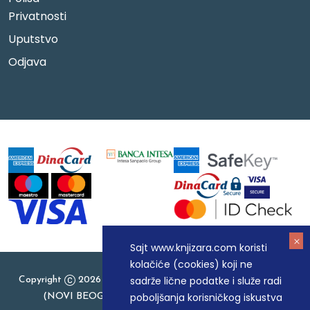
Privatnosti
Uputstvo
Odjava
Sajt www.knjizara.com koristi
kolačiće (cookies) koji ne
sadrže lične podatke i služe radi
Copyright
2026 Knjizara.com - MAKART DOO BEOGRAD
poboljšanja korisničkog iskustva
(NOVI BEOGRAD), PIB: 105184104, MB: 20337524