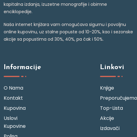
kapitalna izdanja, izuzetne monografije i obimne
enciklopedije.
Naša internet knjižara vam omogućava sigurnu i povoljnu
online kupovinu, uz stalne popuste od 10-20%, kao i sezonske
akcije sa popustima od 30%, 40%, pa čak i 50%.
Informacije
Linkovi
O Nama
Knjige
Kontakt
Preporučujem
Kupovina
Top-Lista
Uslovi
Akcije
Kupovine
Izdavači
Polisa