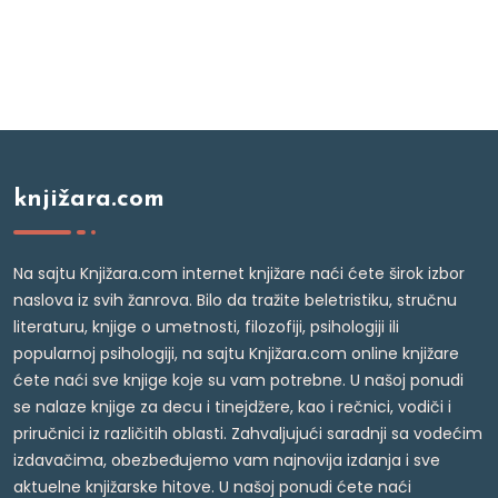
knjižara.com
Na sajtu Knjižara.com internet knjižare naći ćete širok izbor
naslova iz svih žanrova. Bilo da tražite beletristiku, stručnu
literaturu, knjige o umetnosti, filozofiji, psihologiji ili
popularnoj psihologiji, na sajtu Knjižara.com online knjižare
ćete naći sve knjige koje su vam potrebne. U našoj ponudi
se nalaze knjige za decu i tinejdžere, kao i rečnici, vodiči i
priručnici iz različitih oblasti. Zahvaljujući saradnji sa vodećim
izdavačima, obezbeđujemo vam najnovija izdanja i sve
aktuelne knjižarske hitove. U našoj ponudi ćete naći