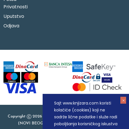
Privatnosti
Uputstvo
Odjava
Sajt www.knjizara.com koristi
kolačiće (cookies) koji ne
sadrže lične podatke i služe radi
Copyright
2026 Knjizara.com - MAKART DOO BEOGRAD
poboljšanja korisničkog iskustva
(NOVI BEOGRAD), PIB: 105184104, MB: 20337524