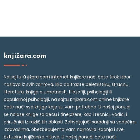
knjižara.com
Na sajtu Knjižara.com internet knjižare naći ćete širok izbor
naslova iz svih žanrova. Bilo da tražite beletristiku, stručnu
literaturu, knjige o umetnosti, filozofiji, psihologiji ili
popularnoj psihologiji, na sajtu Knjižara.com online knjižare
ćete naći sve knjige koje su vam potrebne. U našoj ponudi
se nalaze knjige za decu i tinejdžere, kao i rečnici, vodiči i
priručnici iz različitih oblasti. Zahvaljujući saradnji sa vodećim
izdavačima, obezbeđujemo vam najnovija izdanja i sve
aktuelne knjižarske hitove. U našoj ponudi ćete naći