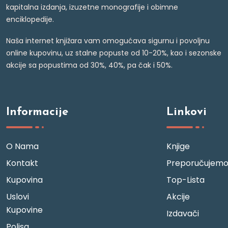
kapitalna izdanja, izuzetne monografije i obimne
enciklopedije.
Naša internet knjižara vam omogućava sigurnu i povoljnu
online kupovinu, uz stalne popuste od 10-20%, kao i sezonske
akcije sa popustima od 30%, 40%, pa čak i 50%.
Informacije
Linkovi
O Nama
Knjige
Kontakt
Preporučujem
Kupovina
Top-Lista
Uslovi
Akcije
Kupovine
Izdavači
Polisa