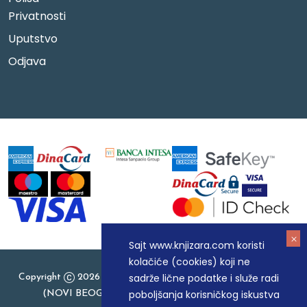
Privatnosti
Uputstvo
Odjava
Sajt www.knjizara.com koristi
kolačiće (cookies) koji ne
sadrže lične podatke i služe radi
Copyright
2026 Knjizara.com - MAKART DOO BEOGRAD
poboljšanja korisničkog iskustva
(NOVI BEOGRAD), PIB: 105184104, MB: 20337524