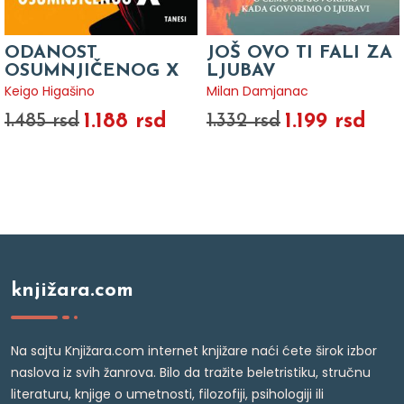
ODANOST
JOŠ OVO TI FALI ZA
OSUMNJIČENOG X
LJUBAV
Keigo Higašino
Milan Damjanac
1.188 rsd
1.199 rsd
1.485 rsd
1.332 rsd
knjižara.com
Na sajtu Knjižara.com internet knjižare naći ćete širok izbor
naslova iz svih žanrova. Bilo da tražite beletristiku, stručnu
literaturu, knjige o umetnosti, filozofiji, psihologiji ili