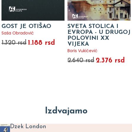
GOST JE OTIŠAO
SVETA STOLICA I
EVROPA - U DRUGOJ
Saša Obradović
POLOVINI XX
1.188 rsd
1.320 rsd
VIJEKA
Boris Vukićević
2.376 rsd
2.640 rsd
Izdvajamo
Dzek London