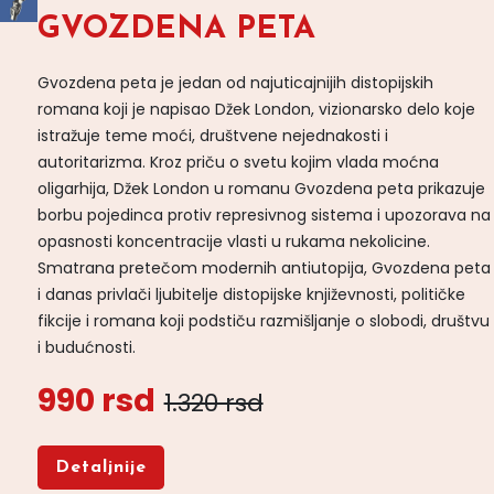
GVOZDENA PETA
Gvozdena peta je jedan od najuticajnijih distopijskih
romana koji je napisao Džek London, vizionarsko delo koje
istražuje teme moći, društvene nejednakosti i
autoritarizma. Kroz priču o svetu kojim vlada moćna
oligarhija, Džek London u romanu Gvozdena peta prikazuje
borbu pojedinca protiv represivnog sistema i upozorava na
opasnosti koncentracije vlasti u rukama nekolicine.
Smatrana pretečom modernih antiutopija, Gvozdena peta
i danas privlači ljubitelje distopijske književnosti, političke
fikcije i romana koji podstiču razmišljanje o slobodi, društvu
i budućnosti.
990 rsd
1.320 rsd
Detaljnije