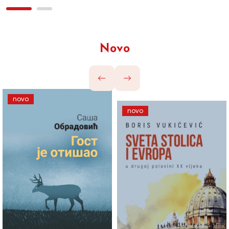
Novo
novo
novo