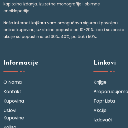
kapitalna izdanja, izuzetne monografije i obimne
enciklopedije.
Naša internet knjižara vam omogućava sigurnu i povoljnu
online kupovinu, uz stalne popuste od 10-20%, kao i sezonske
akcije sa popustima od 30%, 40%, pa čak i 50%.
Informacije
Linkovi
O Nama
Knjige
Kontakt
Preporučujem
Kupovina
Top-Lista
Uslovi
Akcije
Kupovine
Izdavači
Polisa