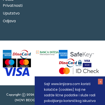
Privatnosti
Uputstvo
Odjava
Sajt www.knjizara.com koristi
kolačiće (cookies) koji ne
sadrže lične podatke i služe radi
Copyright
2026 Knjizara.com - MAKART DOO BEOGRAD
poboljšanja korisničkog iskustva
(NOVI BEOGRAD), PIB: 105184104, MB: 20337524