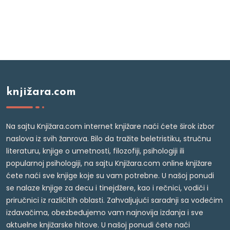
knjižara.com
Na sajtu Knjižara.com internet knjižare naći ćete širok izbor
naslova iz svih žanrova. Bilo da tražite beletristiku, stručnu
literaturu, knjige o umetnosti, filozofiji, psihologiji ili
popularnoj psihologiji, na sajtu Knjižara.com online knjižare
ćete naći sve knjige koje su vam potrebne. U našoj ponudi
se nalaze knjige za decu i tinejdžere, kao i rečnici, vodiči i
priručnici iz različitih oblasti. Zahvaljujući saradnji sa vodećim
izdavačima, obezbeđujemo vam najnovija izdanja i sve
aktuelne knjižarske hitove. U našoj ponudi ćete naći