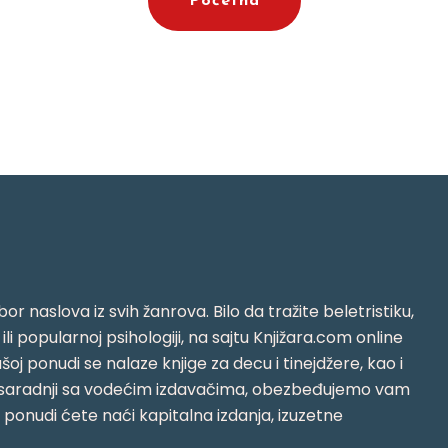
Početna
or naslova iz svih žanrova. Bilo da tražite beletristiku,
i ili popularnoj psihologiji, na sajtu Knjižara.com online
oj ponudi se nalaze knjige za decu i tinejdžere, kao i
jujući saradnji sa vodećim izdavačima, obezbeđujemo vam
j ponudi ćete naći kapitalna izdanja, izuzetne