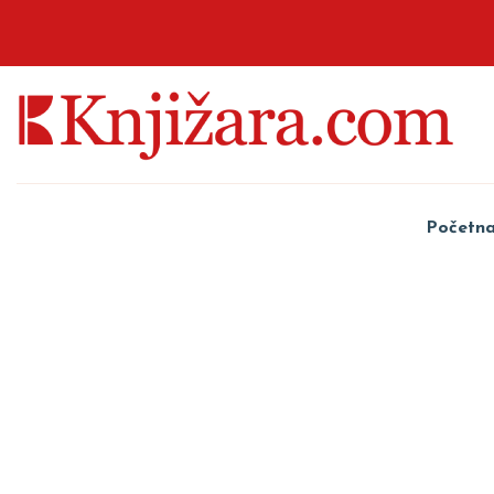
Početn