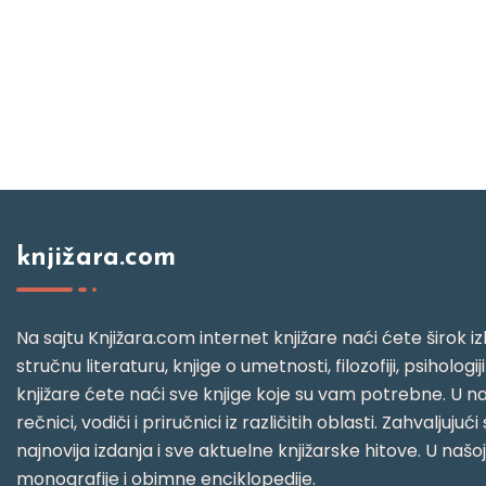
knjižara.com
Na sajtu Knjižara.com internet knjižare naći ćete širok izb
stručnu literaturu, knjige o umetnosti, filozofiji, psihologij
knjižare ćete naći sve knjige koje su vam potrebne. U naš
rečnici, vodiči i priručnici iz različitih oblasti. Zahval
najnovija izdanja i sve aktuelne knjižarske hitove. U našo
monografije i obimne enciklopedije.