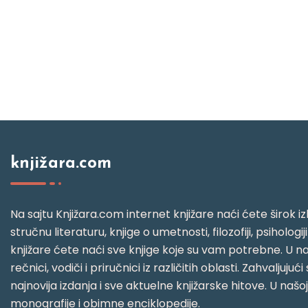
knjižara.com
Na sajtu Knjižara.com internet knjižare naći ćete širok izb
stručnu literaturu, knjige o umetnosti, filozofiji, psihologij
knjižare ćete naći sve knjige koje su vam potrebne. U naš
rečnici, vodiči i priručnici iz različitih oblasti. Zahval
najnovija izdanja i sve aktuelne knjižarske hitove. U našo
monografije i obimne enciklopedije.