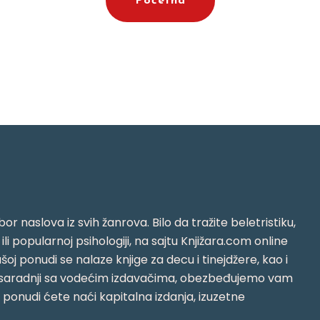
Početna
or naslova iz svih žanrova. Bilo da tražite beletristiku,
i ili popularnoj psihologiji, na sajtu Knjižara.com online
oj ponudi se nalaze knjige za decu i tinejdžere, kao i
jujući saradnji sa vodećim izdavačima, obezbeđujemo vam
j ponudi ćete naći kapitalna izdanja, izuzetne