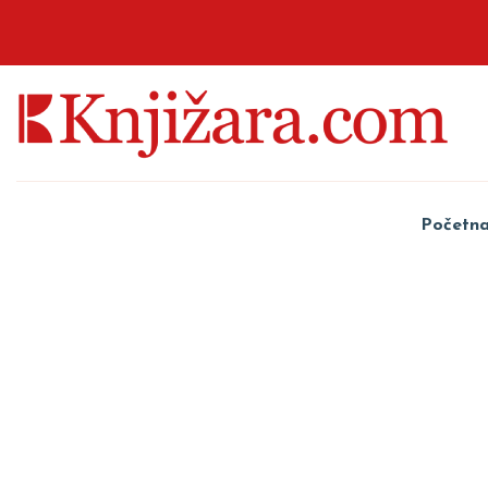
Početn