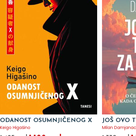
ODANOST OSUMNJIČENOG X
JOŠ OVO T
Keigo Higašino
Milan Damjana