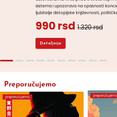
sistema i upozorava na opasnosti konce
ljubitelje distopijske književnosti, politi
990 rsd
1.320 rsd
Detaljnije
Preporučujemo
preporučujem
preporučujemo