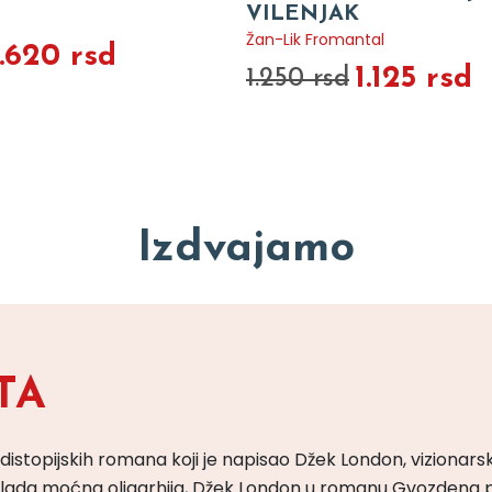
VILENJAK
Žan-Lik Fromantal
1.620 rsd
1.125 rsd
1.250 rsd
Izdvajamo
TA
 distopijskih romana koji je napisao Džek London, vizionars
m vlada moćna oligarhija, Džek London u romanu Gvozdena 