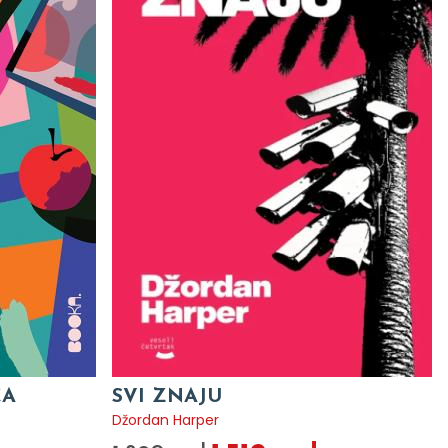
CA
SVI ZNAJU
Džordan Harper