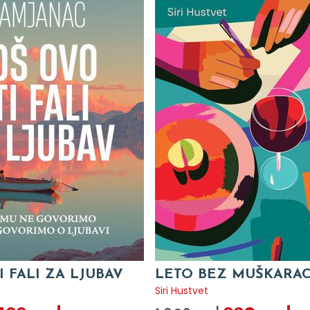
I FALI ZA LJUBAV
LETO BEZ MUŠKARA
c
Siri Hustvet