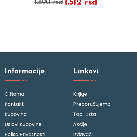
1.512 rsd
1.890 rsd
Informacije
Linkovi
O Nama
Knjige
Kontakt
Preporučujemo
Kupovina
Top-Lista
Uslovi Kupovine
Akcije
Polisa Privatnosti
Izdavači