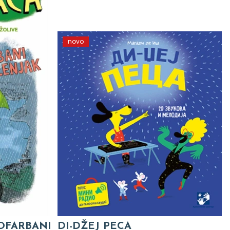
novo
 OFARBANI
DI-DŽEJ PECA