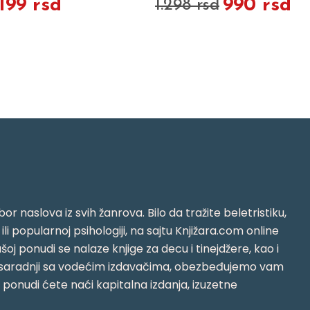
.199 rsd
990 rsd
1.298 rsd
or naslova iz svih žanrova. Bilo da tražite beletristiku,
i ili popularnoj psihologiji, na sajtu Knjižara.com online
oj ponudi se nalaze knjige za decu i tinejdžere, kao i
jujući saradnji sa vodećim izdavačima, obezbeđujemo vam
j ponudi ćete naći kapitalna izdanja, izuzetne