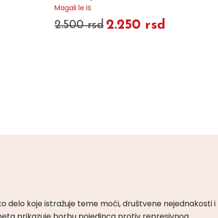
Magali le Iš
2.250 rsd
2.500 rsd
ko delo koje istražuje teme moći, društvene nejednakosti i
peta prikazuje borbu pojedinca protiv represivnog