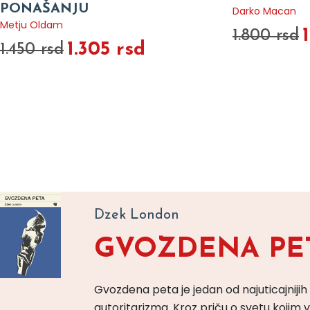
PONAŠANJU
Darko Macan
Metju Oldam
1.800 rsd
1.305 rsd
1.450 rsd
Dzek London
GVOZDENA PE
Gvozdena peta je jedan od najuticajnijih
autoritarizma. Kroz priču o svetu koji