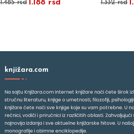
1.188 rsd
1
1.485 rsd
1.332 rsd
knjižara.com
Na sajtu Knjižara.com internet knjižare naći ćete širok izb
stručnu literaturu, knjige o umetnosti, filozofiji, psihologij
knjižare ćete naći sve knjige koje su vam potrebne. U naš
rečnici, vodiči i priručnici iz različitih oblasti. Zahval
najnovija izdanja i sve aktuelne knjižarske hitove. U našo
monografije i obimne enciklopedije.