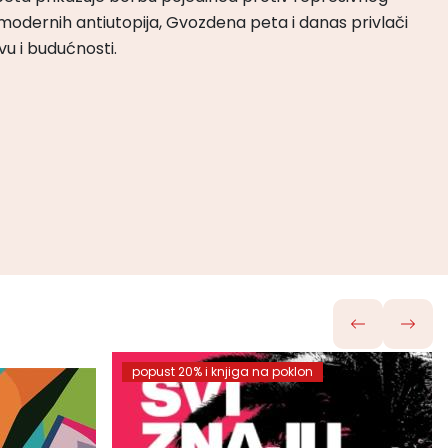
odernih antiutopija, Gvozdena peta i danas privlači
tvu i budućnosti.
popust 20% i knjiga na poklon