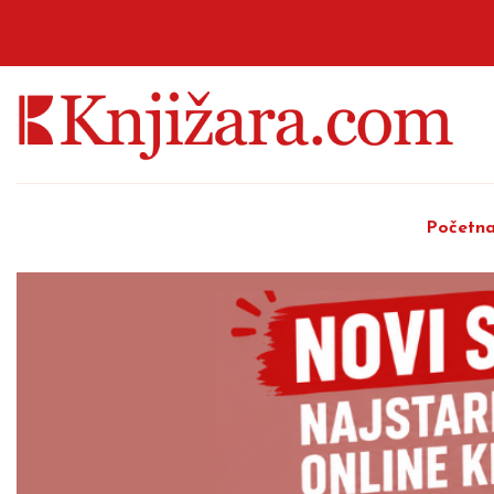
Početn