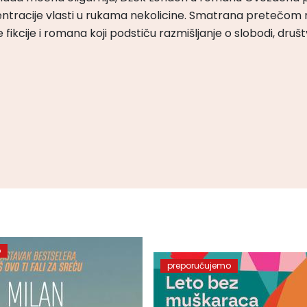
ntracije vlasti u rukama nekolicine. Smatrana pretečom m
čke fikcije i romana koji podstiču razmišljanje o slobodi, druš
o
preporučujemo