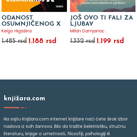
ODANOST
JOŠ OVO TI FALI ZA
OSUMNJIČENOG X
LJUBAV
Keigo Higašino
Milan Damjanac
1.188 rsd
1.199 rsd
1.485 rsd
1.332 rsd
knjižara.com
Na sajtu Knjižara.com internet knjižare naći ćete širok izbor
naslova iz svih žanrova. Bilo da tražite beletristiku, stručnu
literaturu, knjige o umetnosti, filozofiji, psihologiji ili