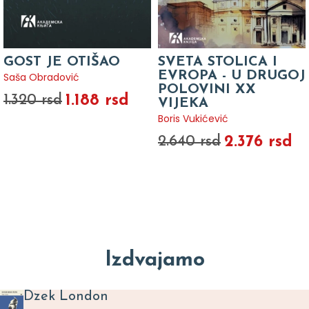
GOST JE OTIŠAO
SVETA STOLICA I
EVROPA - U DRUGOJ
Saša Obradović
POLOVINI XX
1.188 rsd
1.320 rsd
VIJEKA
Boris Vukićević
2.376 rsd
2.640 rsd
Izdvajamo
Dzek London