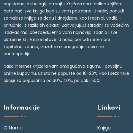
popularnoj psihologiji, na sajtu Knjižara.com online knjižare
ćete naći sve knjige koje su vam potrebne. U našoj ponudi
se nalaze knjige za decu i tinejdžere, kao i rečnici, vodiči i
priručnici iz različitih oblasti. Zahvaljujući saradnji sa vodećim
izdavačima, obezbeđujemo vam najnovija izdanja i sve
aktuelne knjižarske hitove. U našoj ponudi ćete naći
kapitalna izdanja, izuzetne monografije i obimne
enciklopedije.
Naša internet knjižara vam omogućava sigurnu i povoljnu
online kupovinu, uz stalne popuste od 10-20%, kao i sezonske
akcije sa popustima od 30%, 40%, pa čak i 50%.
Informacije
Linkovi
O Nama
Knjige