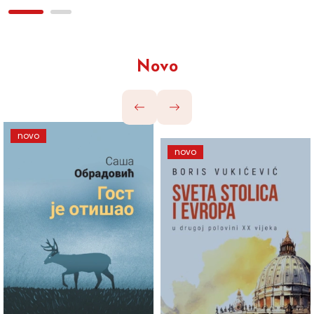
Novo
novo
novo