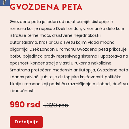
GVOZDENA PETA
Gvozdena peta je jedan od najuticajnijih distopijskih
romana koji je napisao Džek London, vizionarsko delo koje
istražuje teme moći, društvene nejednakosti i
autoritarizma. Kroz priču o svetu kojim vlada moćna
oligarhija, Džek London u romanu Gvozdena peta prikazuje
borbu pojedinca protiv represivnog sistema i upozorava na
opasnosti koncentracije vlasti u rukama nekolicine.
Smatrana pretečom modernih antiutopija, Gvozdena peta
i danas privlači ljubitelje distopijske književnosti, političke
fikcije i romana koji podstiču razmišljanje o slobodi, društvu
i budućnosti.
990 rsd
1.320 rsd
Detaljnije