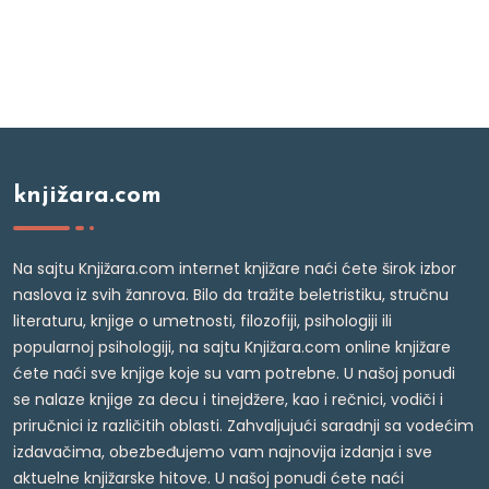
knjižara.com
Na sajtu Knjižara.com internet knjižare naći ćete širok izbor
naslova iz svih žanrova. Bilo da tražite beletristiku, stručnu
literaturu, knjige o umetnosti, filozofiji, psihologiji ili
popularnoj psihologiji, na sajtu Knjižara.com online knjižare
ćete naći sve knjige koje su vam potrebne. U našoj ponudi
se nalaze knjige za decu i tinejdžere, kao i rečnici, vodiči i
priručnici iz različitih oblasti. Zahvaljujući saradnji sa vodećim
izdavačima, obezbeđujemo vam najnovija izdanja i sve
aktuelne knjižarske hitove. U našoj ponudi ćete naći