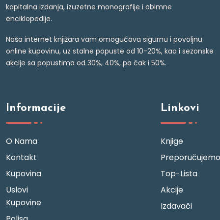
kapitalna izdanja, izuzetne monografije i obimne
enciklopedije.
Naša internet knjižara vam omogućava sigurnu i povoljnu
online kupovinu, uz stalne popuste od 10-20%, kao i sezonske
akcije sa popustima od 30%, 40%, pa čak i 50%.
Informacije
Linkovi
O Nama
Knjige
Kontakt
Preporučujem
Kupovina
Top-Lista
Uslovi
Akcije
Kupovine
Izdavači
Polisa