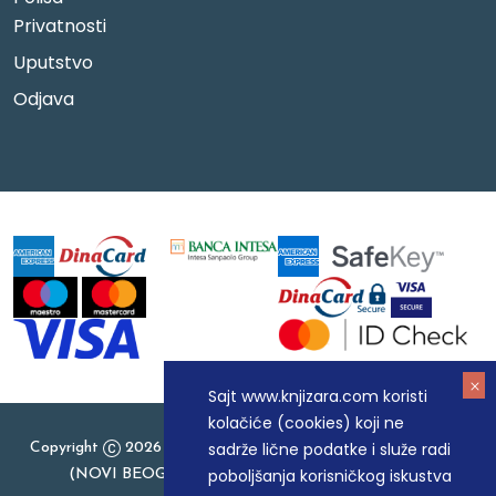
Privatnosti
Uputstvo
Odjava
Sajt www.knjizara.com koristi
kolačiće (cookies) koji ne
sadrže lične podatke i služe radi
Copyright
2026 Knjizara.com - MAKART DOO BEOGRAD
poboljšanja korisničkog iskustva
(NOVI BEOGRAD), PIB: 105184104, MB: 20337524