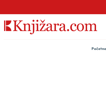
Početn