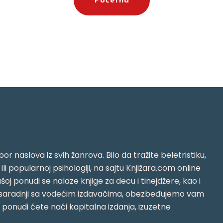
Početna
or naslova iz svih žanrova. Bilo da tražite beletristiku,
i ili popularnoj psihologiji, na sajtu Knjižara.com online
oj ponudi se nalaze knjige za decu i tinejdžere, kao i
jujući saradnji sa vodećim izdavačima, obezbeđujemo vam
j ponudi ćete naći kapitalna izdanja, izuzetne