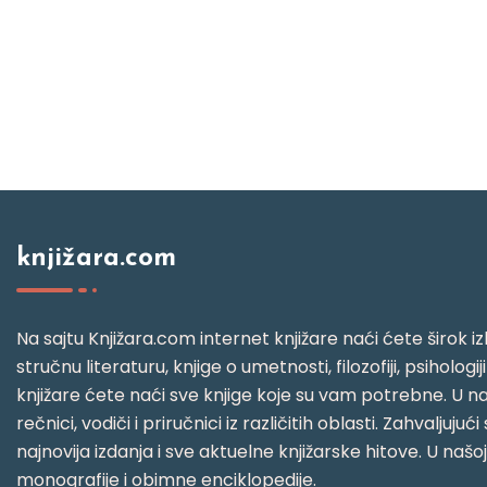
knjižara.com
Na sajtu Knjižara.com internet knjižare naći ćete širok izb
stručnu literaturu, knjige o umetnosti, filozofiji, psihologij
knjižare ćete naći sve knjige koje su vam potrebne. U naš
rečnici, vodiči i priručnici iz različitih oblasti. Zahval
najnovija izdanja i sve aktuelne knjižarske hitove. U našo
monografije i obimne enciklopedije.