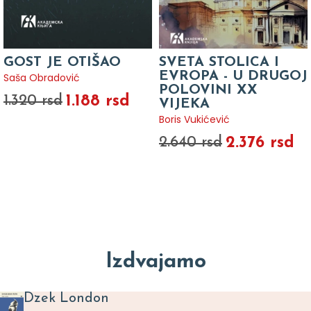
GOST JE OTIŠAO
SVETA STOLICA I
EVROPA - U DRUGOJ
Saša Obradović
POLOVINI XX
1.188 rsd
1.320 rsd
VIJEKA
Boris Vukićević
2.376 rsd
2.640 rsd
Izdvajamo
Dzek London