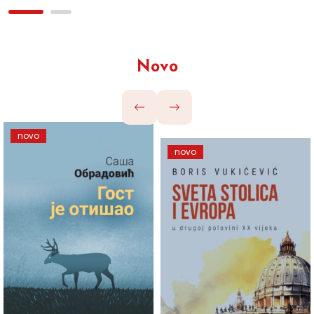
Novo
novo
novo