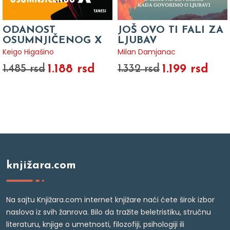
ODANOST
JOŠ OVO TI FALI ZA
OSUMNJIČENOG X
LJUBAV
Keigo Higašino
Milan Damjanac
1.188 rsd
1.199 rsd
1.485 rsd
1.332 rsd
knjižara.com
Na sajtu Knjižara.com internet knjižare naći ćete širok izbor
naslova iz svih žanrova. Bilo da tražite beletristiku, stručnu
literaturu, knjige o umetnosti, filozofiji, psihologiji ili