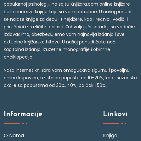
popularnoj psihologiji, na sajtu Knjižara.com online knjižare
ćete naći sve knjige koje su vam potrebne. U našoj ponudi
se nalaze knjige za decu i tinejdžere, kao i rečnici, vodiči i
priručnici iz različitih oblasti. Zahvaljujući saradnji sa vodećim
izdavačima, obezbeđujemo vam najnovija izdanja i sve
aktuelne knjižarske hitove. U našoj ponudi ćete naći
kapitalna izdanja, izuzetne monografije i obimne
enciklopedije.
Naša internet knjižara vam omogućava sigurnu i povoljnu
online kupovinu, uz stalne popuste od 10-20%, kao i sezonske
akcije sa popustima od 30%, 40%, pa čak i 50%.
Informacije
Linkovi
O Nama
Knjige