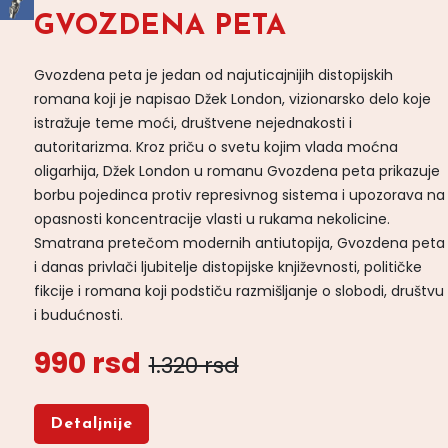
GVOZDENA PETA
Gvozdena peta je jedan od najuticajnijih distopijskih
romana koji je napisao Džek London, vizionarsko delo koje
istražuje teme moći, društvene nejednakosti i
autoritarizma. Kroz priču o svetu kojim vlada moćna
oligarhija, Džek London u romanu Gvozdena peta prikazuje
borbu pojedinca protiv represivnog sistema i upozorava na
opasnosti koncentracije vlasti u rukama nekolicine.
Smatrana pretečom modernih antiutopija, Gvozdena peta
i danas privlači ljubitelje distopijske književnosti, političke
fikcije i romana koji podstiču razmišljanje o slobodi, društvu
i budućnosti.
990 rsd
1.320 rsd
Detaljnije