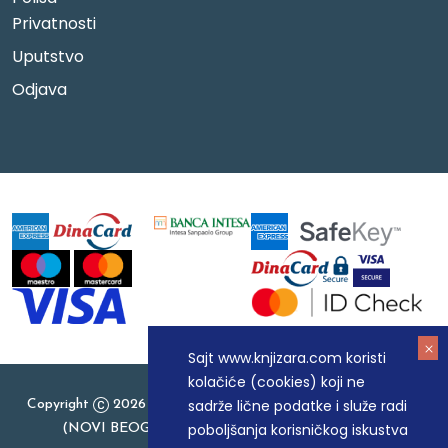
Privatnosti
Uputstvo
Odjava
Sajt www.knjizara.com koristi
kolačiće (cookies) koji ne
sadrže lične podatke i služe radi
Copyright
2026 Knjizara.com - MAKART DOO BEOGRAD
poboljšanja korisničkog iskustva
(NOVI BEOGRAD), PIB: 105184104, MB: 20337524