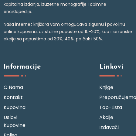
kapitalna izdanja, izuzetne monografije i obimne
enciklopedije.
Naša internet knjižara vam omogućava sigurnu i povoljnu
online kupovinu, uz stalne popuste od 10-20%, kao i sezonske
akcije sa popustima od 30%, 40%, pa čak i 50%.
Informacije
Linkovi
O Nama
Knjige
Kontakt
Preporučujem
Kupovina
Top-Lista
Uslovi
Akcije
Kupovine
Izdavači
Polisa