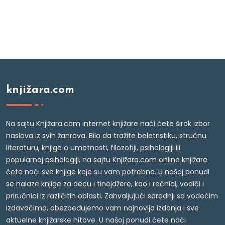
knjižara.com
Na sajtu Knjižara.com internet knjižare naći ćete širok izbor
naslova iz svih žanrova. Bilo da tražite beletristiku, stručnu
literaturu, knjige o umetnosti, filozofiji, psihologiji ili
popularnoj psihologiji, na sajtu Knjižara.com online knjižare
ćete naći sve knjige koje su vam potrebne. U našoj ponudi
se nalaze knjige za decu i tinejdžere, kao i rečnici, vodiči i
priručnici iz različitih oblasti. Zahvaljujući saradnji sa vodećim
izdavačima, obezbeđujemo vam najnovija izdanja i sve
aktuelne knjižarske hitove. U našoj ponudi ćete naći