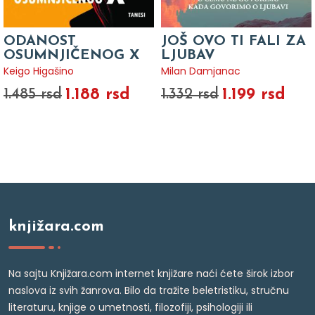
ODANOST
JOŠ OVO TI FALI ZA
OSUMNJIČENOG X
LJUBAV
Keigo Higašino
Milan Damjanac
1.188 rsd
1.199 rsd
1.485 rsd
1.332 rsd
knjižara.com
Na sajtu Knjižara.com internet knjižare naći ćete širok izbor
naslova iz svih žanrova. Bilo da tražite beletristiku, stručnu
literaturu, knjige o umetnosti, filozofiji, psihologiji ili