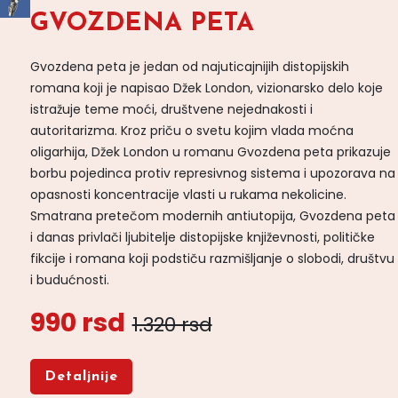
GVOZDENA PETA
Gvozdena peta je jedan od najuticajnijih distopijskih
romana koji je napisao Džek London, vizionarsko delo koje
istražuje teme moći, društvene nejednakosti i
autoritarizma. Kroz priču o svetu kojim vlada moćna
oligarhija, Džek London u romanu Gvozdena peta prikazuje
borbu pojedinca protiv represivnog sistema i upozorava na
opasnosti koncentracije vlasti u rukama nekolicine.
Smatrana pretečom modernih antiutopija, Gvozdena peta
i danas privlači ljubitelje distopijske književnosti, političke
fikcije i romana koji podstiču razmišljanje o slobodi, društvu
i budućnosti.
990 rsd
1.320 rsd
Detaljnije