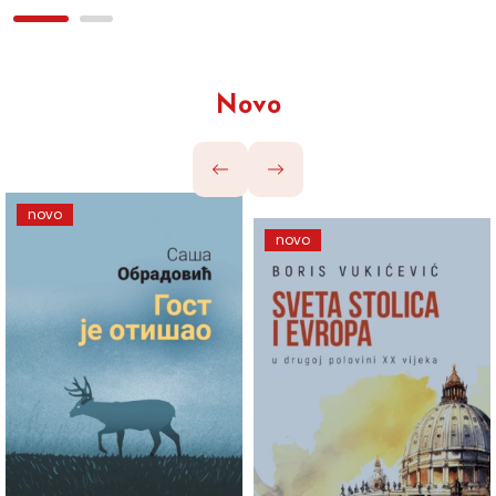
Novo
novo
novo