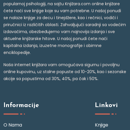
popularnoj psihologiji, na sajtu Knjižara.com online knjižare
ćete naći sve knjige koje su vam potrebne. U našoj ponudi
se nalaze knjige za decu i tinejdžere, kao i rečnici, vodiči i
priručnici iz različitih oblasti. Zahvaljujući saradnji sa vodećim
izdavačima, obezbeđujemo vam najnovija izdanja i sve
aktuelne knjižarske hitove. U našoj ponudi ćete naći
kapitalna izdanja, izuzetne monografije i obimne
enciklopedije.
Naša internet knjižara vam omogućava sigurnu i povoljnu
online kupovinu, uz stalne popuste od 10-20%, kao i sezonske
akcije sa popustima od 30%, 40%, pa čak i 50%.
Informacije
Linkovi
O Nama
Knjige