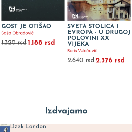
GOST JE OTIŠAO
SVETA STOLICA I
EVROPA - U DRUGOJ
Saša Obradović
POLOVINI XX
1.188 rsd
1.320 rsd
VIJEKA
Boris Vukićević
2.376 rsd
2.640 rsd
Izdvajamo
Dzek London