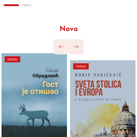
Novo
novo
novo