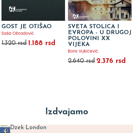
GOST JE OTIŠAO
SVETA STOLICA I
EVROPA - U DRUGOJ
Saša Obradović
POLOVINI XX
1.188 rsd
1.320 rsd
VIJEKA
Boris Vukićević
2.376 rsd
2.640 rsd
Izdvajamo
Dzek London