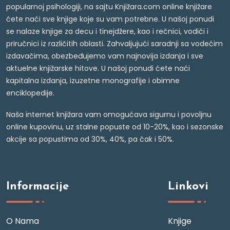
popularnoj psihologiji, na sajtu Knjižara.com online knjižare
ćete naći sve knjige koje su vam potrebne. U našoj ponudi
se nalaze knjige za decu i tinejdžere, kao i rečnici, vodiči i
priručnici iz različitih oblasti. Zahvaljujući saradnji sa vodećim
izdavačima, obezbeđujemo vam najnovija izdanja i sve
aktuelne knjižarske hitove. U našoj ponudi ćete naći
kapitalna izdanja, izuzetne monografije i obimne
enciklopedije.
Naša internet knjižara vam omogućava sigurnu i povoljnu
online kupovinu, uz stalne popuste od 10-20%, kao i sezonske
akcije sa popustima od 30%, 40%, pa čak i 50%.
Informacije
Linkovi
O Nama
Knjige