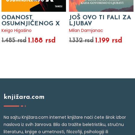
ODANOST
JOŠ OVO TI FALI ZA
OSUMNJIČENOG X
LJUBAV
Keigo Higašino
Milan Damjanac
1.188 rsd
1.199 rsd
1.485 rsd
1.332 rsd
knjižara.com
Na sajtu Knjižara.com internet knjižare naći ćete širok izbor
naslova iz svih žanrova. Bilo da tražite beletristiku, stručnu
literaturu, knjige o umetnosti, filozofiji, psihologiji ili