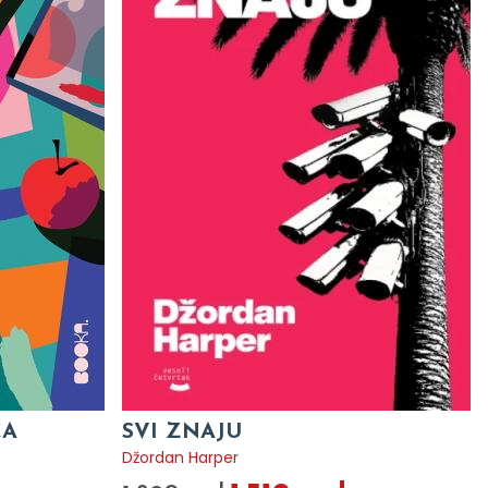
CA
SVI ZNAJU
Džordan Harper