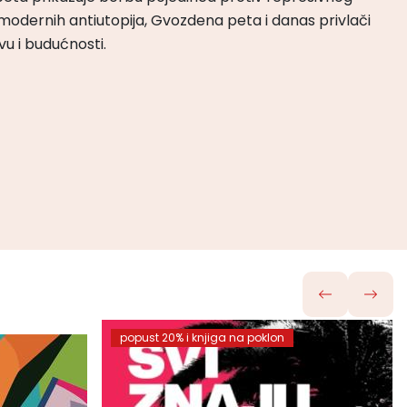
odernih antiutopija, Gvozdena peta i danas privlači
tvu i budućnosti.
popust 20% i knjiga na poklon