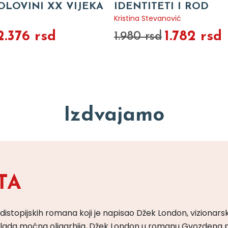
OLOVINI XX VIJEKA
IDENTITETI I ROD
Kristina Stevanović
2.376 rsd
1.782 rsd
1.980 rsd
Izdvajamo
TA
 distopijskih romana koji je napisao Džek London, vizionars
m vlada moćna oligarhija, Džek London u romanu Gvozdena 