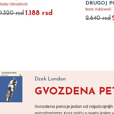
DRUGOJ P
Saša Obradović
Boris Vukićević
1.188 rsd
1.320 rsd
2.640 rsd
Dzek London
GVOZDENA PE
Gvozdena peta je jedan od najuticajnijih
autoritarizma. Kroz priču o svetu koji