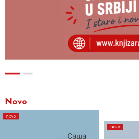
Novo
novo
novo