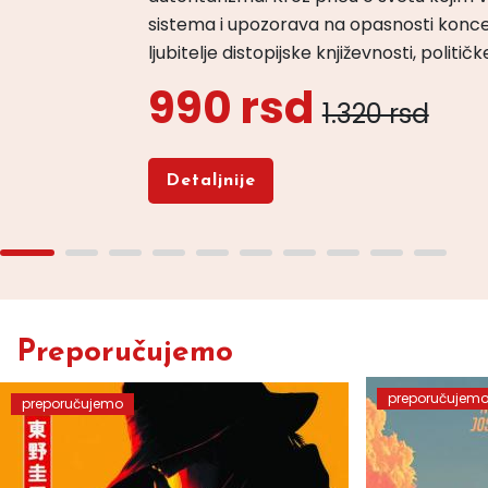
sistema i upozorava na opasnosti konce
ljubitelje distopijske književnosti, politi
990 rsd
1.320 rsd
Detaljnije
Preporučujemo
preporučujem
preporučujemo