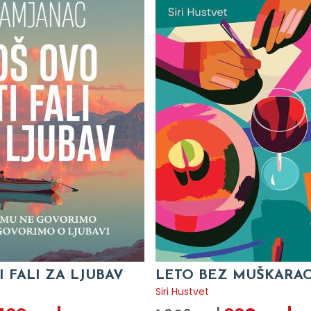
I FALI ZA LJUBAV
LETO BEZ MUŠKARA
c
Siri Hustvet