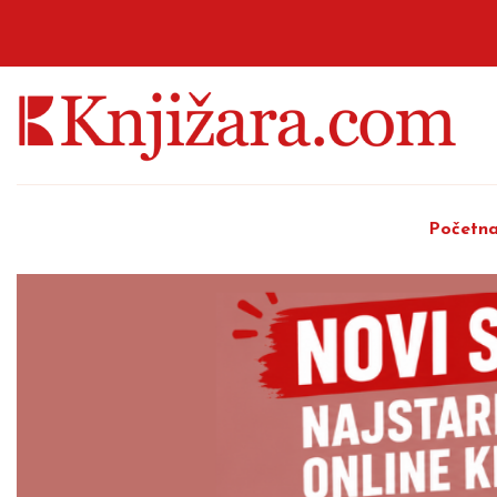
Početn