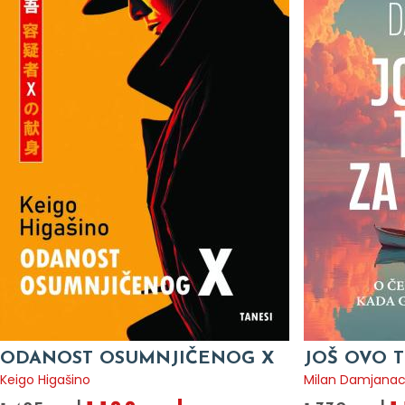
ODANOST OSUMNJIČENOG X
JOŠ OVO T
Keigo Higašino
Milan Damjana