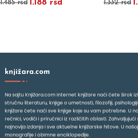
1.188 rsd
1
1.485 rsd
1.332 rsd
knjižara.com
Na sajtu Knjižara.com internet knjižare naći ćete širok izb
stručnu literaturu, knjige o umetnosti, filozofiji, psihologij
knjižare ćete naći sve knjige koje su vam potrebne. U naš
rečnici, vodiči i priručnici iz različitih oblasti. Zahval
najnovija izdanja i sve aktuelne knjižarske hitove. U našo
monografije i obimne enciklopedije.