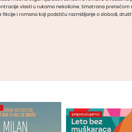
ntracije vlasti u rukama nekolicine. Smatrana pretečom m
čke fikcije i romana koji podstiču razmišljanje o slobodi, druš
o
preporučujemo