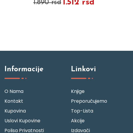
1.512 rsd
1.890 rsd
Informacije
Linkovi
O Nama
Knjige
Kontakt
Preporučujemo
Kupovina
Top-Lista
Uslovi Kupovine
Akcije
Polisa Privatnosti
Izdavači