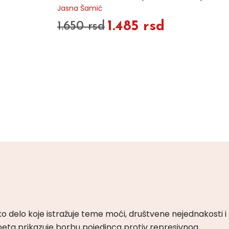
Jasna Šamić
1.485 rsd
1.650 rsd
ko delo koje istražuje teme moći, društvene nejednakosti i
peta prikazuje borbu pojedinca protiv represivnog