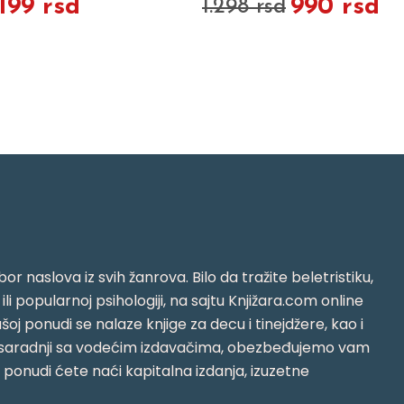
.199 rsd
990 rsd
1.298 rsd
or naslova iz svih žanrova. Bilo da tražite beletristiku,
i ili popularnoj psihologiji, na sajtu Knjižara.com online
oj ponudi se nalaze knjige za decu i tinejdžere, kao i
jujući saradnji sa vodećim izdavačima, obezbeđujemo vam
j ponudi ćete naći kapitalna izdanja, izuzetne