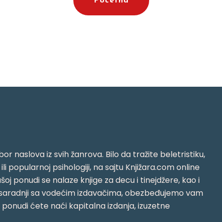
Početna
or naslova iz svih žanrova. Bilo da tražite beletristiku,
i ili popularnoj psihologiji, na sajtu Knjižara.com online
oj ponudi se nalaze knjige za decu i tinejdžere, kao i
jujući saradnji sa vodećim izdavačima, obezbeđujemo vam
j ponudi ćete naći kapitalna izdanja, izuzetne