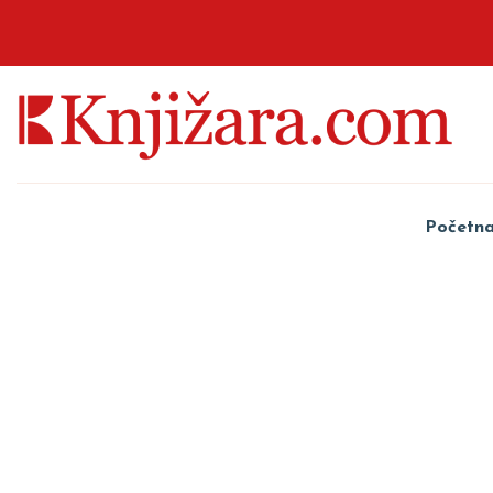
Početn