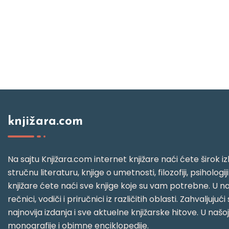
knjižara.com
Na sajtu Knjižara.com internet knjižare naći ćete širok izb
stručnu literaturu, knjige o umetnosti, filozofiji, psihologij
knjižare ćete naći sve knjige koje su vam potrebne. U naš
rečnici, vodiči i priručnici iz različitih oblasti. Zahval
najnovija izdanja i sve aktuelne knjižarske hitove. U našo
monografije i obimne enciklopedije.