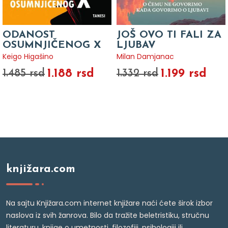
ODANOST
JOŠ OVO TI FALI ZA
OSUMNJIČENOG X
LJUBAV
Keigo Higašino
Milan Damjanac
1.188 rsd
1.199 rsd
1.485 rsd
1.332 rsd
knjižara.com
Na sajtu Knjižara.com internet knjižare naći ćete širok izbor
naslova iz svih žanrova. Bilo da tražite beletristiku, stručnu
literaturu, knjige o umetnosti, filozofiji, psihologiji ili