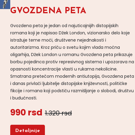
GVOZDENA PETA
Gvozdena peta je jedan od najuticajnijih distopijskih
romana koji je napisao Džek London, vizionarsko delo koje
istražuje teme moći, društvene nejednakosti i
autoritarizma. Kroz priču o svetu kojim vlada moćna
oligarhija, Džek London u romanu Gvozdena peta prikazuje
borbu pojedinca protiv represivnog sistema i upozorava na
opasnosti koncentracije vlasti u rukama nekolicine.
Smatrana pretečom modernih antiutopija, Gvozdena peta
i danas privlači ljubitelje distopijske književnosti, političke
fikcije i romana koji podstiču razmišljanje o slobodi, društvu
i budućnosti.
990 rsd
1.320 rsd
Detaljnije