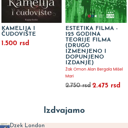
KAMELIJA I
ESTETIKA FILMA -
ČUDOVIŠTE
125 GODINA
TEORIJE FILMA
1.500 rsd
(DRUGO
IZMENJENO I
DOPUNJENO
IZDANJE)
Žak Omon Alan Bergala Mišel
Mari
2.475 rsd
2.750 rsd
Izdvajamo
Dzek London