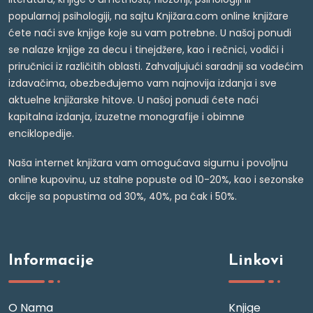
popularnoj psihologiji, na sajtu Knjižara.com online knjižare
ćete naći sve knjige koje su vam potrebne. U našoj ponudi
se nalaze knjige za decu i tinejdžere, kao i rečnici, vodiči i
priručnici iz različitih oblasti. Zahvaljujući saradnji sa vodećim
izdavačima, obezbeđujemo vam najnovija izdanja i sve
aktuelne knjižarske hitove. U našoj ponudi ćete naći
kapitalna izdanja, izuzetne monografije i obimne
enciklopedije.
Naša internet knjižara vam omogućava sigurnu i povoljnu
online kupovinu, uz stalne popuste od 10-20%, kao i sezonske
akcije sa popustima od 30%, 40%, pa čak i 50%.
Informacije
Linkovi
O Nama
Knjige