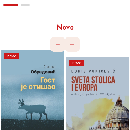
Novo
novo
novo