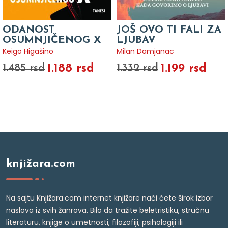
ODANOST
JOŠ OVO TI FALI ZA
OSUMNJIČENOG X
LJUBAV
Keigo Higašino
Milan Damjanac
1.188 rsd
1.199 rsd
1.485 rsd
1.332 rsd
knjižara.com
Na sajtu Knjižara.com internet knjižare naći ćete širok izbor
naslova iz svih žanrova. Bilo da tražite beletristiku, stručnu
literaturu, knjige o umetnosti, filozofiji, psihologiji ili