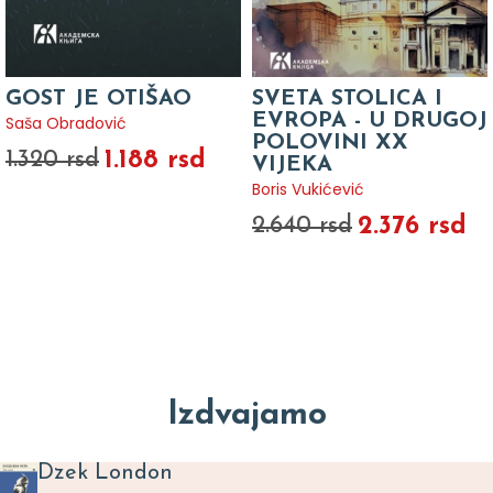
GOST JE OTIŠAO
SVETA STOLICA I
EVROPA - U DRUGOJ
Saša Obradović
POLOVINI XX
1.188 rsd
1.320 rsd
VIJEKA
Boris Vukićević
2.376 rsd
2.640 rsd
Izdvajamo
Dzek London