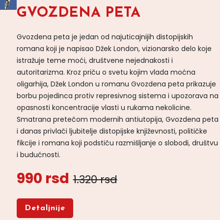
GVOZDENA PETA
Gvozdena peta je jedan od najuticajnijih distopijskih
romana koji je napisao Džek London, vizionarsko delo koje
istražuje teme moći, društvene nejednakosti i
autoritarizma. Kroz priču o svetu kojim vlada moćna
oligarhija, Džek London u romanu Gvozdena peta prikazuje
borbu pojedinca protiv represivnog sistema i upozorava na
opasnosti koncentracije vlasti u rukama nekolicine.
Smatrana pretečom modernih antiutopija, Gvozdena peta
i danas privlači ljubitelje distopijske književnosti, političke
fikcije i romana koji podstiču razmišljanje o slobodi, društvu
i budućnosti.
990 rsd
1.320 rsd
Detaljnije