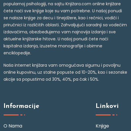
popularnoj psihologiji, na sajtu Knjižara.com online knjižare
ćete naći sve knjige koje su vam potrebne. U našoj ponudi
se nalaze knjige za decu i tinejdžere, kao i rečnici, vodiči i
priručnici iz različitih oblasti. Zahvaljujući saradnji sa vodećim
izdavačima, obezbeđujemo vam najnovija izdanja i sve
aktuelne knjižarske hitove. U našoj ponudi ćete naći
kapitalna izdanja, izuzetne monografije i obimne
enciklopedije.
Naša internet knjižara vam omogućava sigurnu i povoljnu
online kupovinu, uz stalne popuste od 10-20%, kao i sezonske
akcije sa popustima od 30%, 40%, pa čak i 50%.
Informacije
Linkovi
O Nama
Knjige