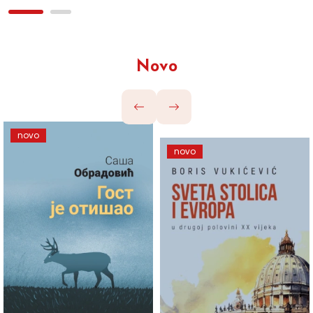
Novo
novo
novo