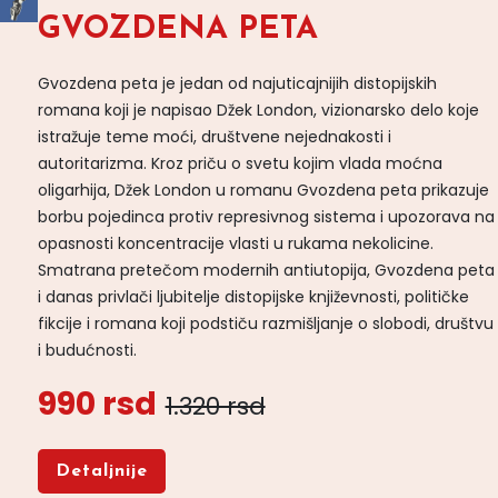
GVOZDENA PETA
Gvozdena peta je jedan od najuticajnijih distopijskih
romana koji je napisao Džek London, vizionarsko delo koje
istražuje teme moći, društvene nejednakosti i
autoritarizma. Kroz priču o svetu kojim vlada moćna
oligarhija, Džek London u romanu Gvozdena peta prikazuje
borbu pojedinca protiv represivnog sistema i upozorava na
opasnosti koncentracije vlasti u rukama nekolicine.
Smatrana pretečom modernih antiutopija, Gvozdena peta
i danas privlači ljubitelje distopijske književnosti, političke
fikcije i romana koji podstiču razmišljanje o slobodi, društvu
i budućnosti.
990 rsd
1.320 rsd
Detaljnije