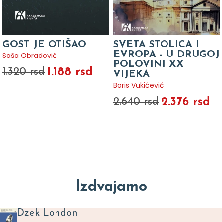
GOST JE OTIŠAO
SVETA STOLICA I
EVROPA - U DRUGOJ
Saša Obradović
POLOVINI XX
1.188 rsd
1.320 rsd
VIJEKA
Boris Vukićević
2.376 rsd
2.640 rsd
Izdvajamo
Dzek London