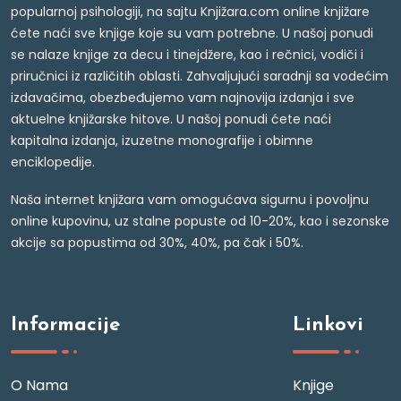
popularnoj psihologiji, na sajtu Knjižara.com online knjižare
ćete naći sve knjige koje su vam potrebne. U našoj ponudi
se nalaze knjige za decu i tinejdžere, kao i rečnici, vodiči i
priručnici iz različitih oblasti. Zahvaljujući saradnji sa vodećim
izdavačima, obezbeđujemo vam najnovija izdanja i sve
aktuelne knjižarske hitove. U našoj ponudi ćete naći
kapitalna izdanja, izuzetne monografije i obimne
enciklopedije.
Naša internet knjižara vam omogućava sigurnu i povoljnu
online kupovinu, uz stalne popuste od 10-20%, kao i sezonske
akcije sa popustima od 30%, 40%, pa čak i 50%.
Informacije
Linkovi
O Nama
Knjige