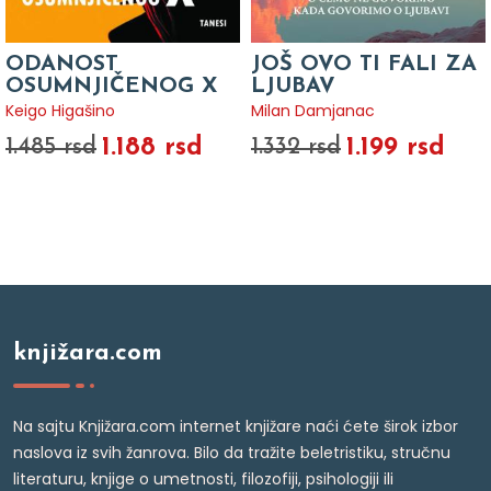
ODANOST
JOŠ OVO TI FALI ZA
OSUMNJIČENOG X
LJUBAV
Keigo Higašino
Milan Damjanac
1.188 rsd
1.199 rsd
1.485 rsd
1.332 rsd
knjižara.com
Na sajtu Knjižara.com internet knjižare naći ćete širok izbor
naslova iz svih žanrova. Bilo da tražite beletristiku, stručnu
literaturu, knjige o umetnosti, filozofiji, psihologiji ili