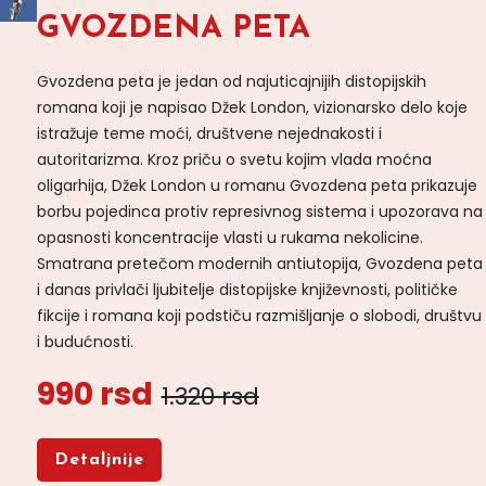
GVOZDENA PETA
Gvozdena peta je jedan od najuticajnijih distopijskih
romana koji je napisao Džek London, vizionarsko delo koje
istražuje teme moći, društvene nejednakosti i
autoritarizma. Kroz priču o svetu kojim vlada moćna
oligarhija, Džek London u romanu Gvozdena peta prikazuje
borbu pojedinca protiv represivnog sistema i upozorava na
opasnosti koncentracije vlasti u rukama nekolicine.
Smatrana pretečom modernih antiutopija, Gvozdena peta
i danas privlači ljubitelje distopijske književnosti, političke
fikcije i romana koji podstiču razmišljanje o slobodi, društvu
i budućnosti.
990 rsd
1.320 rsd
Detaljnije