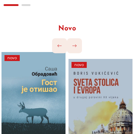
Novo
novo
novo