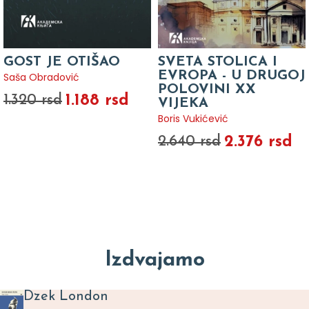
GOST JE OTIŠAO
SVETA STOLICA I
EVROPA - U DRUGOJ
Saša Obradović
POLOVINI XX
1.188 rsd
1.320 rsd
VIJEKA
Boris Vukićević
2.376 rsd
2.640 rsd
Izdvajamo
Dzek London