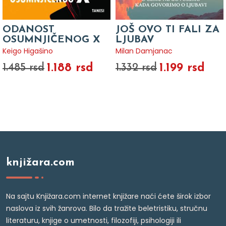
ODANOST
JOŠ OVO TI FALI ZA
OSUMNJIČENOG X
LJUBAV
Keigo Higašino
Milan Damjanac
1.188 rsd
1.199 rsd
1.485 rsd
1.332 rsd
knjižara.com
Na sajtu Knjižara.com internet knjižare naći ćete širok izbor
naslova iz svih žanrova. Bilo da tražite beletristiku, stručnu
literaturu, knjige o umetnosti, filozofiji, psihologiji ili