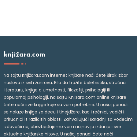
knjižara.com
Na sajtu Knjižara.com internet knjižare naći ćete širok izbor
naslova iz svih žanrova. Bilo da tražite beletristiku, stručnu
literaturu, knjige o umetnosti, filozofiji, psihologiji ili
popularnoj psihologiji, na sajtu Knjižara.com online knjižare
ćete naći sve knjige koje su vam potrebne. U našoj ponudi
se nalaze knjige za decu i tinejdžere, kao i rečnici, vodiči i
priručnici iz različitih oblasti. Zahvaljujući saradnji sa vodećim
izdavačima, obezbeđujemo vam najnovija izdanja i sve
aktuelne knjižarske hitove. U našoj ponudi ćete naći