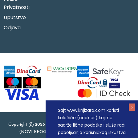
Privatnosti
Uputstvo
Odjava
Sajt www.knjizara.com koristi
kolačiće (cookies) koji ne
sadrže lične podatke i služe radi
Copyright
2026 Knjizara.com - MAKART DOO BEOGRAD
poboljšanja korisničkog iskustva
(NOVI BEOGRAD), PIB: 105184104, MB: 20337524