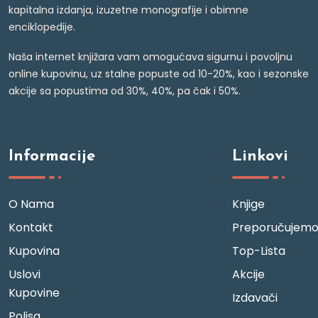
kapitalna izdanja, izuzetne monografije i obimne
enciklopedije.
Naša internet knjižara vam omogućava sigurnu i povoljnu
online kupovinu, uz stalne popuste od 10-20%, kao i sezonske
akcije sa popustima od 30%, 40%, pa čak i 50%.
Informacije
Linkovi
O Nama
Knjige
Kontakt
Preporučujem
Kupovina
Top-Lista
Uslovi
Akcije
Kupovine
Izdavači
Polisa