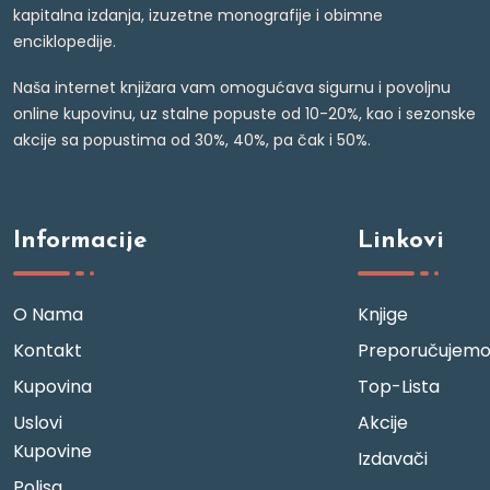
kapitalna izdanja, izuzetne monografije i obimne
enciklopedije.
Naša internet knjižara vam omogućava sigurnu i povoljnu
online kupovinu, uz stalne popuste od 10-20%, kao i sezonske
akcije sa popustima od 30%, 40%, pa čak i 50%.
Informacije
Linkovi
O Nama
Knjige
Kontakt
Preporučujem
Kupovina
Top-Lista
Uslovi
Akcije
Kupovine
Izdavači
Polisa