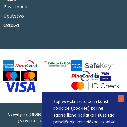
Privatnosti
Uputstvo
Odjava
Sajt www.knjizara.com koristi
kolačiće (cookies) koji ne
sadrže lične podatke i služe radi
Copyright
2026 Knjizara.com - MAKART DOO BEOGRAD
poboljšanja korisničkog iskustva
(NOVI BEOGRAD), PIB: 105184104, MB: 20337524