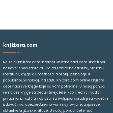
knjižara.com
Na sajtu Knjižara.com internet knjižare naći ćete širok izbor
naslova iz svih žanrova. Bilo da tražite beletristiku, stručnu
literaturu, knjige o umetnosti, filozofiji, psihologiji ili
popularnoj psihologiji, na sajtu Knjižara.com online knjižare
ćete naći sve knjige koje su vam potrebne. U našoj ponudi
se nalaze knjige za decu i tinejdžere, kao i rečnici, vodiči i
priručnici iz različitih oblasti. Zahvaljujući saradnji sa vodećim
izdavačima, obezbeđujemo vam najnovija izdanja i sve
aktuelne knjižarske hitove. U našoj ponudi ćete naći