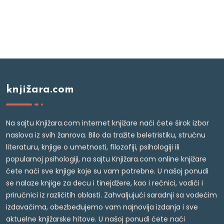
knjižara.com
Na sajtu Knjižara.com internet knjižare naći ćete širok izbor
naslova iz svih žanrova. Bilo da tražite beletristiku, stručnu
literaturu, knjige o umetnosti, filozofiji, psihologiji ili
popularnoj psihologiji, na sajtu Knjižara.com online knjižare
ćete naći sve knjige koje su vam potrebne. U našoj ponudi
se nalaze knjige za decu i tinejdžere, kao i rečnici, vodiči i
priručnici iz različitih oblasti. Zahvaljujući saradnji sa vodećim
izdavačima, obezbeđujemo vam najnovija izdanja i sve
aktuelne knjižarske hitove. U našoj ponudi ćete naći