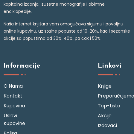
kapitalna izdanja, izuzetne monografije i obimne
enciklopedije.
Naša internet knjižara vam omogućava sigurnu i povoljnu
online kupovinu, uz stalne popuste od 10-20%, kao i sezonske
akcije sa popustima od 30%, 40%, pa čak i 50%.
Informacije
Linkovi
O Nama
Knjige
Kontakt
Preporučujem
Kupovina
Top-Lista
Uslovi
Akcije
Kupovine
Izdavači
Polisa