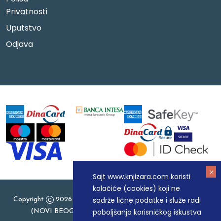
Privatnosti
Uputstvo
Odjava
Sajt www.knjizara.com koristi
kolačiće (cookies) koji ne
sadrže lične podatke i služe radi
Copyright
2026 Knjizara.com - MAKART DOO BEOGRAD
poboljšanja korisničkog iskustva
(NOVI BEOGRAD), PIB: 105184104, MB: 20337524