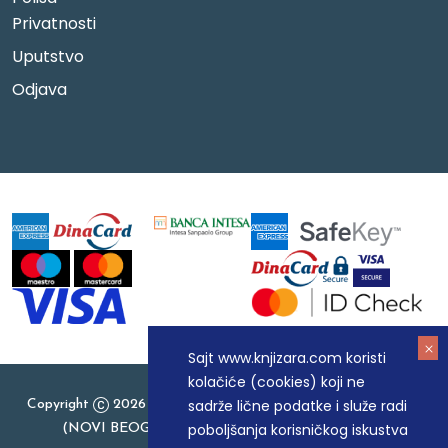
Privatnosti
Uputstvo
Odjava
Sajt www.knjizara.com koristi
kolačiće (cookies) koji ne
sadrže lične podatke i služe radi
Copyright
2026 Knjizara.com - MAKART DOO BEOGRAD
poboljšanja korisničkog iskustva
(NOVI BEOGRAD), PIB: 105184104, MB: 20337524