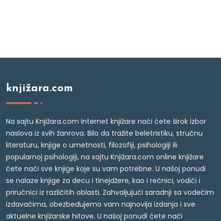
knjižara.com
Na sajtu Knjižara.com internet knjižare naći ćete širok izbor
naslova iz svih žanrova. Bilo da tražite beletristiku, stručnu
literaturu, knjige o umetnosti, filozofiji, psihologiji ili
popularnoj psihologiji, na sajtu Knjižara.com online knjižare
ćete naći sve knjige koje su vam potrebne. U našoj ponudi
se nalaze knjige za decu i tinejdžere, kao i rečnici, vodiči i
priručnici iz različitih oblasti. Zahvaljujući saradnji sa vodećim
izdavačima, obezbeđujemo vam najnovija izdanja i sve
aktuelne knjižarske hitove. U našoj ponudi ćete naći