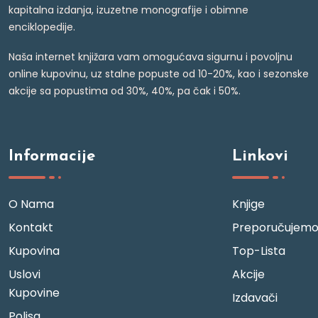
kapitalna izdanja, izuzetne monografije i obimne
enciklopedije.
Naša internet knjižara vam omogućava sigurnu i povoljnu
online kupovinu, uz stalne popuste od 10-20%, kao i sezonske
akcije sa popustima od 30%, 40%, pa čak i 50%.
Informacije
Linkovi
O Nama
Knjige
Kontakt
Preporučujem
Kupovina
Top-Lista
Uslovi
Akcije
Kupovine
Izdavači
Polisa