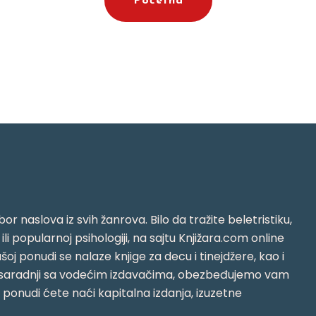
Početna
or naslova iz svih žanrova. Bilo da tražite beletristiku,
i ili popularnoj psihologiji, na sajtu Knjižara.com online
oj ponudi se nalaze knjige za decu i tinejdžere, kao i
jujući saradnji sa vodećim izdavačima, obezbeđujemo vam
j ponudi ćete naći kapitalna izdanja, izuzetne