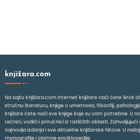
knjižara.com
Na sajtu Knjižara.com internet knjižare naći ćete širok izb
stručnu literaturu, knjige o umetnosti, filozofiji, psihologij
knjižare ćete naći sve knjige koje su vam potrebne. U naš
rečnici, vodiči i priručnici iz različitih oblasti. Zahval
najnovija izdanja i sve aktuelne knjižarske hitove. U našo
monografije i obimne enciklopedije.