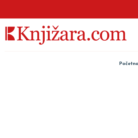
Početn