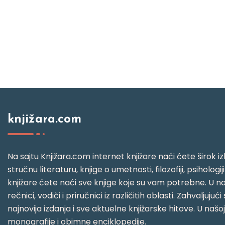
knjižara.com
Na sajtu Knjižara.com internet knjižare naći ćete širok izb
stručnu literaturu, knjige o umetnosti, filozofiji, psihologij
knjižare ćete naći sve knjige koje su vam potrebne. U naš
rečnici, vodiči i priručnici iz različitih oblasti. Zahval
najnovija izdanja i sve aktuelne knjižarske hitove. U našo
monografije i obimne enciklopedije.