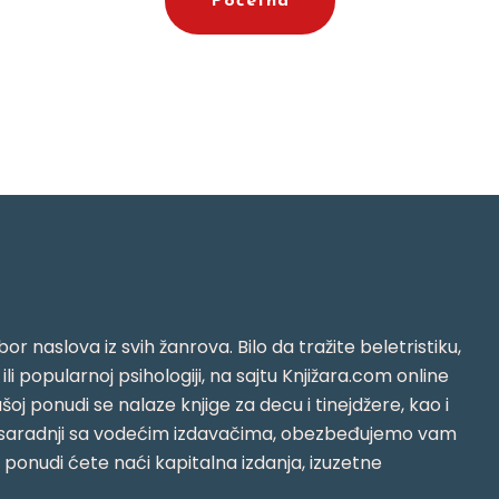
Početna
or naslova iz svih žanrova. Bilo da tražite beletristiku,
i ili popularnoj psihologiji, na sajtu Knjižara.com online
oj ponudi se nalaze knjige za decu i tinejdžere, kao i
jujući saradnji sa vodećim izdavačima, obezbeđujemo vam
j ponudi ćete naći kapitalna izdanja, izuzetne