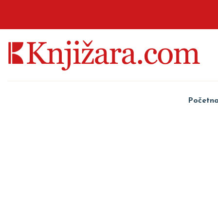
Početn