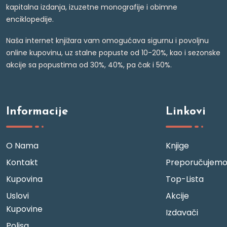
kapitalna izdanja, izuzetne monografije i obimne
enciklopedije.
Naša internet knjižara vam omogućava sigurnu i povoljnu
online kupovinu, uz stalne popuste od 10-20%, kao i sezonske
akcije sa popustima od 30%, 40%, pa čak i 50%.
Informacije
Linkovi
O Nama
Knjige
Kontakt
Preporučujem
Kupovina
Top-Lista
Uslovi
Akcije
Kupovine
Izdavači
Polisa