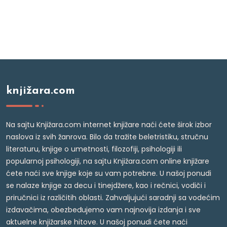
knjižara.com
Na sajtu Knjižara.com internet knjižare naći ćete širok izbor
naslova iz svih žanrova. Bilo da tražite beletristiku, stručnu
literaturu, knjige o umetnosti, filozofiji, psihologiji ili
popularnoj psihologiji, na sajtu Knjižara.com online knjižare
ćete naći sve knjige koje su vam potrebne. U našoj ponudi
se nalaze knjige za decu i tinejdžere, kao i rečnici, vodiči i
priručnici iz različitih oblasti. Zahvaljujući saradnji sa vodećim
izdavačima, obezbeđujemo vam najnovija izdanja i sve
aktuelne knjižarske hitove. U našoj ponudi ćete naći