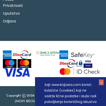
Privatnosti
Uputstvo
Odjava
Sajt www.knjizara.com koristi
kolačiće (cookies) koji ne
sadrže lične podatke i služe radi
Copyright
2026 Knjizara.com - MAKART DOO BEOGRAD
poboljšanja korisničkog iskustva
(NOVI BEOGRAD), PIB: 105184104, MB: 20337524