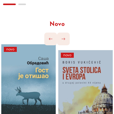
Novo
novo
novo