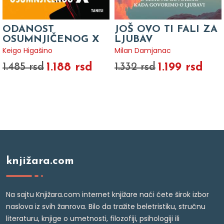
ODANOST
JOŠ OVO TI FALI ZA
OSUMNJIČENOG X
LJUBAV
Keigo Higašino
Milan Damjanac
1.188 rsd
1.199 rsd
1.485 rsd
1.332 rsd
knjižara.com
Na sajtu Knjižara.com internet knjižare naći ćete širok izbor
naslova iz svih žanrova. Bilo da tražite beletristiku, stručnu
literaturu, knjige o umetnosti, filozofiji, psihologiji ili