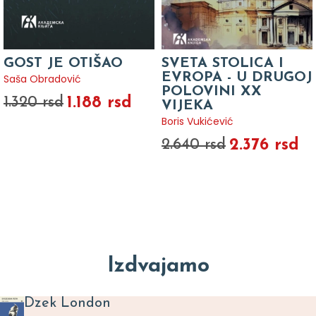
GOST JE OTIŠAO
SVETA STOLICA I
EVROPA - U DRUGOJ
Saša Obradović
POLOVINI XX
1.188 rsd
1.320 rsd
VIJEKA
Boris Vukićević
2.376 rsd
2.640 rsd
Izdvajamo
Dzek London