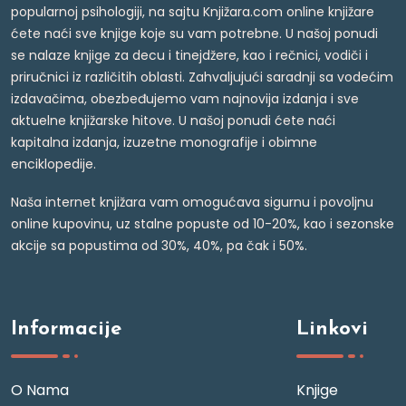
popularnoj psihologiji, na sajtu Knjižara.com online knjižare
ćete naći sve knjige koje su vam potrebne. U našoj ponudi
se nalaze knjige za decu i tinejdžere, kao i rečnici, vodiči i
priručnici iz različitih oblasti. Zahvaljujući saradnji sa vodećim
izdavačima, obezbeđujemo vam najnovija izdanja i sve
aktuelne knjižarske hitove. U našoj ponudi ćete naći
kapitalna izdanja, izuzetne monografije i obimne
enciklopedije.
Naša internet knjižara vam omogućava sigurnu i povoljnu
online kupovinu, uz stalne popuste od 10-20%, kao i sezonske
akcije sa popustima od 30%, 40%, pa čak i 50%.
Informacije
Linkovi
O Nama
Knjige