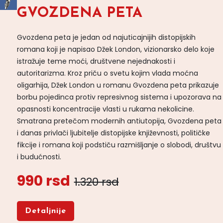
GVOZDENA PETA
Gvozdena peta je jedan od najuticajnijih distopijskih
romana koji je napisao Džek London, vizionarsko delo koje
istražuje teme moći, društvene nejednakosti i
autoritarizma. Kroz priču o svetu kojim vlada moćna
oligarhija, Džek London u romanu Gvozdena peta prikazuje
borbu pojedinca protiv represivnog sistema i upozorava na
opasnosti koncentracije vlasti u rukama nekolicine.
Smatrana pretečom modernih antiutopija, Gvozdena peta
i danas privlači ljubitelje distopijske književnosti, političke
fikcije i romana koji podstiču razmišljanje o slobodi, društvu
i budućnosti.
990 rsd
1.320 rsd
Detaljnije