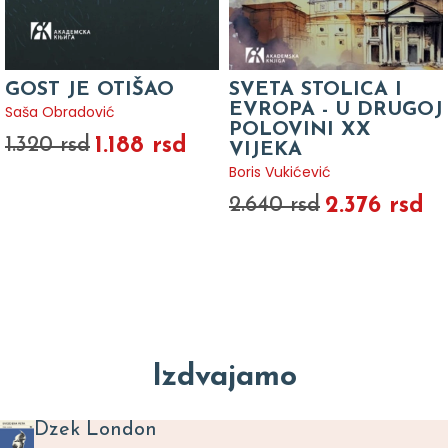
GOST JE OTIŠAO
SVETA STOLICA I
EVROPA - U DRUGOJ
Saša Obradović
POLOVINI XX
1.188 rsd
1.320 rsd
VIJEKA
Boris Vukićević
2.376 rsd
2.640 rsd
Izdvajamo
Dzek London