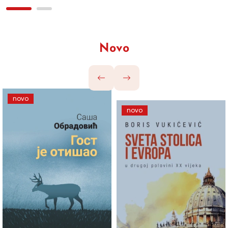
Novo
novo
novo