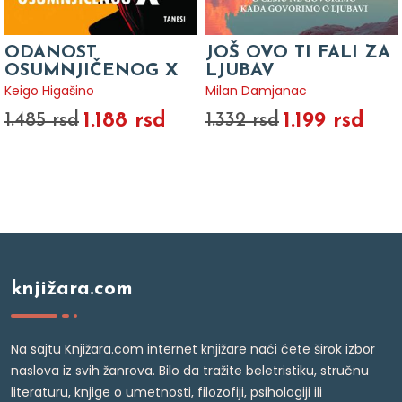
ODANOST
JOŠ OVO TI FALI ZA
OSUMNJIČENOG X
LJUBAV
Keigo Higašino
Milan Damjanac
1.188 rsd
1.199 rsd
1.485 rsd
1.332 rsd
knjižara.com
Na sajtu Knjižara.com internet knjižare naći ćete širok izbor
naslova iz svih žanrova. Bilo da tražite beletristiku, stručnu
literaturu, knjige o umetnosti, filozofiji, psihologiji ili