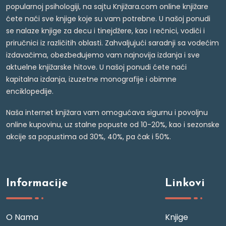
popularnoj psihologiji, na sajtu Knjižara.com online knjižare
ćete naći sve knjige koje su vam potrebne. U našoj ponudi
se nalaze knjige za decu i tinejdžere, kao i rečnici, vodiči i
priručnici iz različitih oblasti. Zahvaljujući saradnji sa vodećim
izdavačima, obezbeđujemo vam najnovija izdanja i sve
aktuelne knjižarske hitove. U našoj ponudi ćete naći
kapitalna izdanja, izuzetne monografije i obimne
enciklopedije.
Naša internet knjižara vam omogućava sigurnu i povoljnu
online kupovinu, uz stalne popuste od 10-20%, kao i sezonske
akcije sa popustima od 30%, 40%, pa čak i 50%.
Informacije
Linkovi
O Nama
Knjige