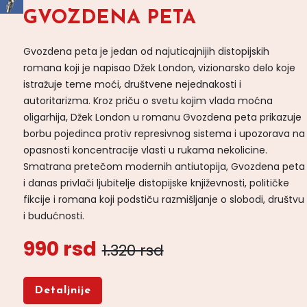
GVOZDENA PETA
Gvozdena peta je jedan od najuticajnijih distopijskih
romana koji je napisao Džek London, vizionarsko delo koje
istražuje teme moći, društvene nejednakosti i
autoritarizma. Kroz priču o svetu kojim vlada moćna
oligarhija, Džek London u romanu Gvozdena peta prikazuje
borbu pojedinca protiv represivnog sistema i upozorava na
opasnosti koncentracije vlasti u rukama nekolicine.
Smatrana pretečom modernih antiutopija, Gvozdena peta
i danas privlači ljubitelje distopijske književnosti, političke
fikcije i romana koji podstiču razmišljanje o slobodi, društvu
i budućnosti.
990 rsd
1.320 rsd
Detaljnije