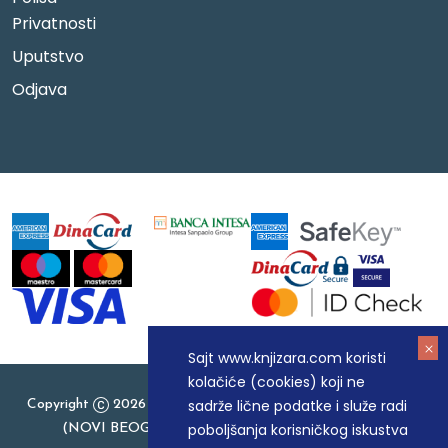
Privatnosti
Uputstvo
Odjava
Sajt www.knjizara.com koristi
kolačiće (cookies) koji ne
sadrže lične podatke i služe radi
Copyright
2026 Knjizara.com - MAKART DOO BEOGRAD
poboljšanja korisničkog iskustva
(NOVI BEOGRAD), PIB: 105184104, MB: 20337524