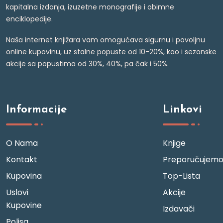
kapitalna izdanja, izuzetne monografije i obimne
enciklopedije.
Naša internet knjižara vam omogućava sigurnu i povoljnu
online kupovinu, uz stalne popuste od 10-20%, kao i sezonske
akcije sa popustima od 30%, 40%, pa čak i 50%.
Informacije
Linkovi
O Nama
Knjige
Kontakt
Preporučujem
Kupovina
Top-Lista
Uslovi
Akcije
Kupovine
Izdavači
Polisa