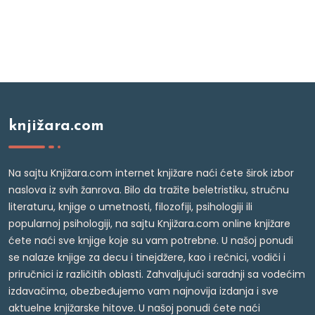
knjižara.com
Na sajtu Knjižara.com internet knjižare naći ćete širok izbor
naslova iz svih žanrova. Bilo da tražite beletristiku, stručnu
literaturu, knjige o umetnosti, filozofiji, psihologiji ili
popularnoj psihologiji, na sajtu Knjižara.com online knjižare
ćete naći sve knjige koje su vam potrebne. U našoj ponudi
se nalaze knjige za decu i tinejdžere, kao i rečnici, vodiči i
priručnici iz različitih oblasti. Zahvaljujući saradnji sa vodećim
izdavačima, obezbeđujemo vam najnovija izdanja i sve
aktuelne knjižarske hitove. U našoj ponudi ćete naći