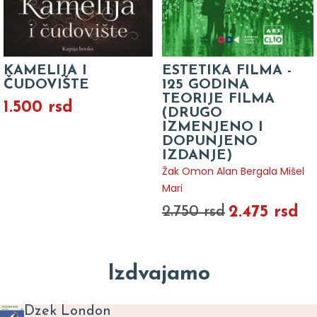
KAMELIJA I
ESTETIKA FILMA -
ČUDOVIŠTE
125 GODINA
TEORIJE FILMA
1.500 rsd
(DRUGO
IZMENJENO I
DOPUNJENO
IZDANJE)
Žak Omon Alan Bergala Mišel
Mari
2.475 rsd
2.750 rsd
Izdvajamo
Dzek London