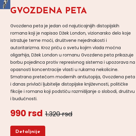
GVOZDENA PETA
Gvozdena peta je jedan od najuticajnijih distopijskih
romana koji je napisao Džek London, vizionarsko delo koje
istražuje teme moći, društvene nejednakosti i
autoritarizma. Kroz priču o svetu kojim vlada moćna
oligarhija, Džek London u romanu Gvozdena peta prikazuje
borbu pojedinca protiv represivnog sistema i upozorava na
opasnosti koncentracije vlasti u rukama nekolicine.
Smatrana pretečom modernih antiutopija, Gvozdena peta
i danas privlači ljubitelje distopijske književnosti, političke
fikcije i romana koji podstiču razmišljanje o slobodi, društvu
i budućnosti.
990 rsd
1.320 rsd
Detaljnije