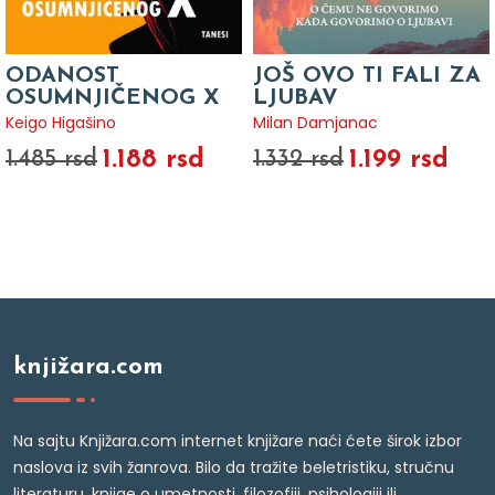
ODANOST
JOŠ OVO TI FALI ZA
OSUMNJIČENOG X
LJUBAV
Keigo Higašino
Milan Damjanac
1.188 rsd
1.199 rsd
1.485 rsd
1.332 rsd
knjižara.com
Na sajtu Knjižara.com internet knjižare naći ćete širok izbor
naslova iz svih žanrova. Bilo da tražite beletristiku, stručnu
literaturu, knjige o umetnosti, filozofiji, psihologiji ili