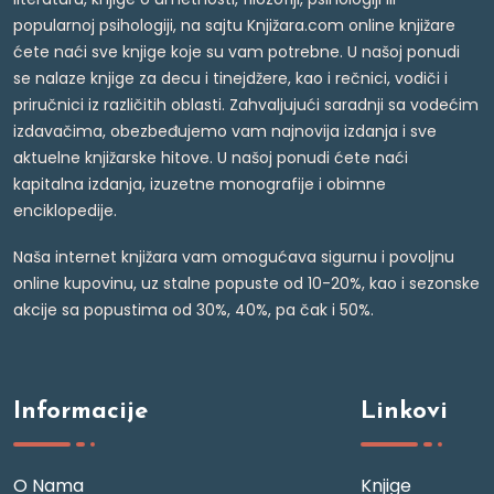
popularnoj psihologiji, na sajtu Knjižara.com online knjižare
ćete naći sve knjige koje su vam potrebne. U našoj ponudi
se nalaze knjige za decu i tinejdžere, kao i rečnici, vodiči i
priručnici iz različitih oblasti. Zahvaljujući saradnji sa vodećim
izdavačima, obezbeđujemo vam najnovija izdanja i sve
aktuelne knjižarske hitove. U našoj ponudi ćete naći
kapitalna izdanja, izuzetne monografije i obimne
enciklopedije.
Naša internet knjižara vam omogućava sigurnu i povoljnu
online kupovinu, uz stalne popuste od 10-20%, kao i sezonske
akcije sa popustima od 30%, 40%, pa čak i 50%.
Informacije
Linkovi
O Nama
Knjige