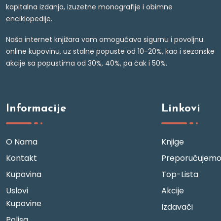
kapitalna izdanja, izuzetne monografije i obimne
enciklopedije.
Naša internet knjižara vam omogućava sigurnu i povoljnu
online kupovinu, uz stalne popuste od 10-20%, kao i sezonske
akcije sa popustima od 30%, 40%, pa čak i 50%.
Informacije
Linkovi
O Nama
Knjige
Kontakt
Preporučujem
Kupovina
Top-Lista
Uslovi
Akcije
Kupovine
Izdavači
Polisa