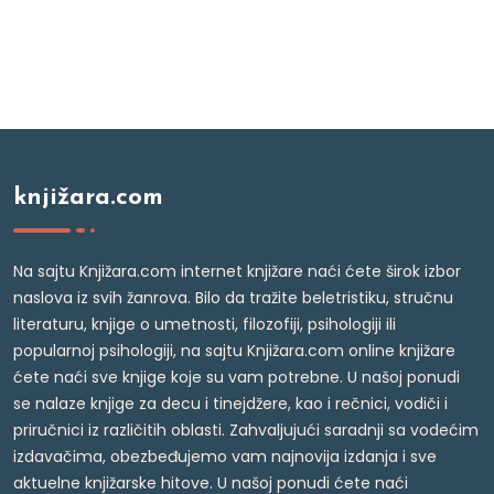
knjižara.com
Na sajtu Knjižara.com internet knjižare naći ćete širok izbor
naslova iz svih žanrova. Bilo da tražite beletristiku, stručnu
literaturu, knjige o umetnosti, filozofiji, psihologiji ili
popularnoj psihologiji, na sajtu Knjižara.com online knjižare
ćete naći sve knjige koje su vam potrebne. U našoj ponudi
se nalaze knjige za decu i tinejdžere, kao i rečnici, vodiči i
priručnici iz različitih oblasti. Zahvaljujući saradnji sa vodećim
izdavačima, obezbeđujemo vam najnovija izdanja i sve
aktuelne knjižarske hitove. U našoj ponudi ćete naći