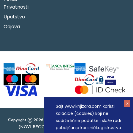
Privatnosti
Uputstvo
Odjava
Sajt www.knjizara.com koristi
kolačiće (cookies) koji ne
sadrže lične podatke i služe radi
Copyright
2026 Knjizara.com - MAKART DOO BEOGRAD
poboljšanja korisničkog iskustva
(NOVI BEOGRAD), PIB: 105184104, MB: 20337524