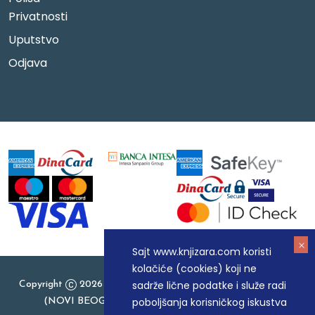
Privatnosti
Uputstvo
Odjava
Sajt www.knjizara.com koristi
kolačiće (cookies) koji ne
sadrže lične podatke i služe radi
Copyright
2026 Knjizara.com - MAKART DOO BEOGRAD
poboljšanja korisničkog iskustva
(NOVI BEOGRAD), PIB: 105184104, MB: 20337524