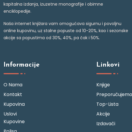
kapitalna izdanja, izuzetne monografije i obimne
enciklopedije.
Naša internet knjižara vam omogućava sigurnu i povoljnu
online kupovinu, uz stalne popuste od 10-20%, kao i sezonske
akcije sa popustima od 30%, 40%, pa čak i 50%.
Informacije
Linkovi
O Nama
Knjige
Kontakt
Preporučujem
Kupovina
Top-Lista
Uslovi
Akcije
Kupovine
Izdavači
Polisa