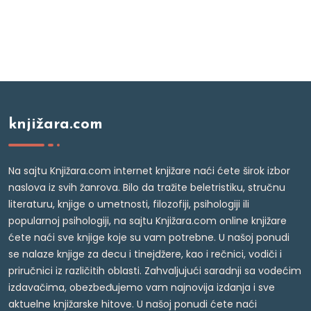
knjižara.com
Na sajtu Knjižara.com internet knjižare naći ćete širok izbor
naslova iz svih žanrova. Bilo da tražite beletristiku, stručnu
literaturu, knjige o umetnosti, filozofiji, psihologiji ili
popularnoj psihologiji, na sajtu Knjižara.com online knjižare
ćete naći sve knjige koje su vam potrebne. U našoj ponudi
se nalaze knjige za decu i tinejdžere, kao i rečnici, vodiči i
priručnici iz različitih oblasti. Zahvaljujući saradnji sa vodećim
izdavačima, obezbeđujemo vam najnovija izdanja i sve
aktuelne knjižarske hitove. U našoj ponudi ćete naći