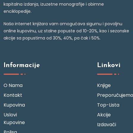
kapitalna izdanja, izuzetne monografije i obimne
enciklopedije.
Naša internet knjižara vam omogućava sigurnu i povoljnu
online kupovinu, uz stalne popuste od 10-20%, kao i sezonske
akcije sa popustima od 30%, 40%, pa čak i 50%.
Informacije
Linkovi
O Nama
Knjige
Kontakt
Preporučujem
Kupovina
Top-Lista
Uslovi
Akcije
Kupovine
Izdavači
Polisa