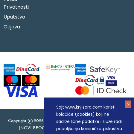
Privatnosti
Uputstvo
Odjava
Sajt www.knjizara.com koristi
kolačiće (cookies) koji ne
sadrže lične podatke i služe radi
Copyright
2026 Knjizara.com - MAKART DOO BEOGRAD
poboljšanja korisničkog iskustva
(NOVI BEOGRAD), PIB: 105184104, MB: 20337524