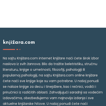
knjižara.com
Na sajtu Knjižara.com internet knjižare naći ćete širok izbor
naslova iz svih žanrova. Bilo da tražite beletristiku, stručnu
literaturu, knjige o umetnosti, filozofiji, psihologiji ili
popularnoj psihologiji, na sajtu Knjižara.com online knjižare
ćete naći sve knjige koje su vam potrebne. U našoj ponudi
se nalaze knjige za decu i tinejdžere, kao i rečnici, vodiči i
priručnici iz različitih oblasti. Zahvaljujući saradnji sa vodećim
izdavačima, obezbeđujemo vam najnovija izdanja i sve
aktuelne knjižarske hitove. U našoj ponudi ćete naći