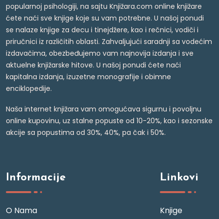
popularnoj psihologiji, na sajtu Knjižara.com online knjižare
ćete naći sve knjige koje su vam potrebne. U našoj ponudi
se nalaze knjige za decu i tinejdžere, kao i rečnici, vodiči i
priručnici iz različitih oblasti. Zahvaljujući saradnji sa vodećim
izdavačima, obezbeđujemo vam najnovija izdanja i sve
aktuelne knjižarske hitove. U našoj ponudi ćete naći
kapitalna izdanja, izuzetne monografije i obimne
enciklopedije.
Naša internet knjižara vam omogućava sigurnu i povoljnu
online kupovinu, uz stalne popuste od 10-20%, kao i sezonske
akcije sa popustima od 30%, 40%, pa čak i 50%.
Informacije
Linkovi
O Nama
Knjige