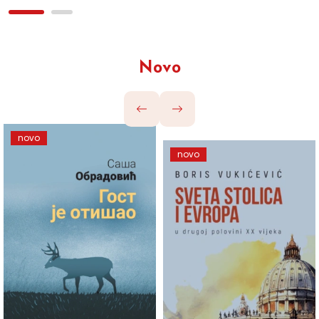
Novo
novo
novo