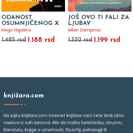
ODANOST
JOŠ OVO TI FALI ZA
OSUMNJIČENOG X
LJUBAV
Keigo Higašino
Milan Damjanac
1.188 rsd
1.199 rsd
1.485 rsd
1.332 rsd
knjižara.com
Na sajtu Knjižara.com internet knjižare naći ćete širok izbor
naslova iz svih žanrova. Bilo da tražite beletristiku, stručnu
literaturu, knjige o umetnosti, filozofiji, psihologiji ili