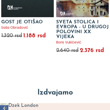
GOST JE OTIŠAO
SVETA STOLICA I
EVROPA - U DRUGOJ
Saša Obradović
POLOVINI XX
1.188 rsd
1.320 rsd
VIJEKA
Boris Vukićević
2.376 rsd
2.640 rsd
Izdvajamo
Dzek London