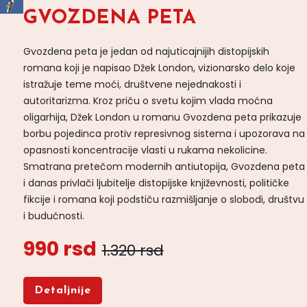
GVOZDENA PETA
Gvozdena peta je jedan od najuticajnijih distopijskih
romana koji je napisao Džek London, vizionarsko delo koje
istražuje teme moći, društvene nejednakosti i
autoritarizma. Kroz priču o svetu kojim vlada moćna
oligarhija, Džek London u romanu Gvozdena peta prikazuje
borbu pojedinca protiv represivnog sistema i upozorava na
opasnosti koncentracije vlasti u rukama nekolicine.
Smatrana pretečom modernih antiutopija, Gvozdena peta
i danas privlači ljubitelje distopijske književnosti, političke
fikcije i romana koji podstiču razmišljanje o slobodi, društvu
i budućnosti.
990 rsd
1.320 rsd
Detaljnije