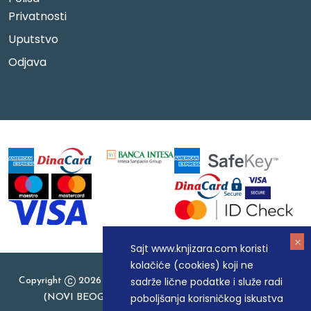
Privatnosti
Uputstvo
Odjava
Sajt www.knjizara.com koristi
kolačiće (cookies) koji ne
sadrže lične podatke i služe radi
Copyright
2026 Knjizara.com - MAKART DOO BEOGRAD
poboljšanja korisničkog iskustva
(NOVI BEOGRAD), PIB: 105184104, MB: 20337524