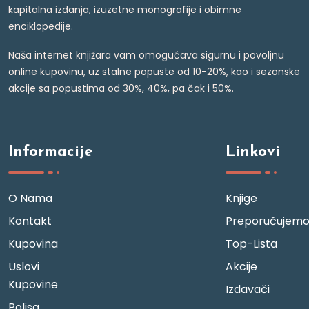
kapitalna izdanja, izuzetne monografije i obimne
enciklopedije.
Naša internet knjižara vam omogućava sigurnu i povoljnu
online kupovinu, uz stalne popuste od 10-20%, kao i sezonske
akcije sa popustima od 30%, 40%, pa čak i 50%.
Informacije
Linkovi
O Nama
Knjige
Kontakt
Preporučujem
Kupovina
Top-Lista
Uslovi
Akcije
Kupovine
Izdavači
Polisa