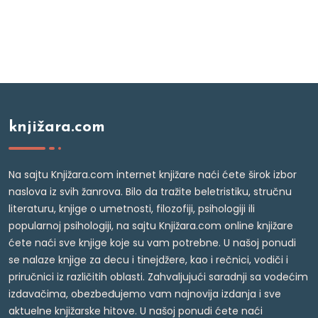
knjižara.com
Na sajtu Knjižara.com internet knjižare naći ćete širok izbor
naslova iz svih žanrova. Bilo da tražite beletristiku, stručnu
literaturu, knjige o umetnosti, filozofiji, psihologiji ili
popularnoj psihologiji, na sajtu Knjižara.com online knjižare
ćete naći sve knjige koje su vam potrebne. U našoj ponudi
se nalaze knjige za decu i tinejdžere, kao i rečnici, vodiči i
priručnici iz različitih oblasti. Zahvaljujući saradnji sa vodećim
izdavačima, obezbeđujemo vam najnovija izdanja i sve
aktuelne knjižarske hitove. U našoj ponudi ćete naći