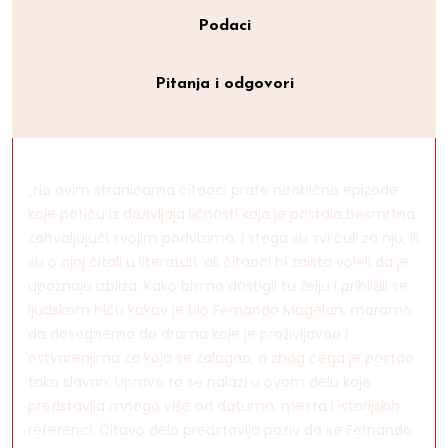
Podaci
Pitanja i odgovori
„Na ovim stranicama čitaoci prate neobične epizode
koje potiču iz doživljaja ličnosti koja je postala besmrtna
zahvaljujući svojim podvizima, i stoga su svi čuli za nju, ili
su o njoj čitali u literaturi, ali čitaoci bi zaista voleli da je
upoznaju izbliza. Kako bismo dostigli tu želju i približili se
ljudskom biću kakav je bio Fernando Magelan, moramo
da dosegnemo do drama koje je proživljavao i
ostvarenjima za koja se zalagao, a zbog čega je postao
tako slavan. Upravo to se nalazi u ovom delu koje
predstavlja mnogo više od datuma, mesta i istorijskih
referenci. Čitavo delo predstavlja poziv da se Fernando