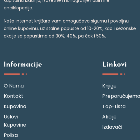
kapitalna izdanja, izuzetne monografije i obimne
enciklopedije.
Naša internet knjižara vam omogućava sigurnu i povoljnu
online kupovinu, uz stalne popuste od 10-20%, kao i sezonske
akcije sa popustima od 30%, 40%, pa čak i 50%.
Informacije
Linkovi
O Nama
Knjige
Kontakt
Preporučujem
Kupovina
Top-Lista
Uslovi
Akcije
Kupovine
Izdavači
Polisa