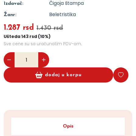
Čigoja štampa
Izdavač:
Beletristika
Žanr:
1.287 rsd
1.430 rsd
Ušteda 143 rsd (10%)
Sve cene su sa uračunatim PDV-om.
dodaj u korpu
Opis