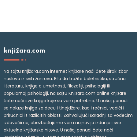
knjižara.com
Na sajtu Knjižara.com internet knjižare naći ćete širok izbor
naslova iz svih žanrova. Bilo da tražite beletristiku, stručnu
literaturu, knjige o umetnosti, filozofiji, psihologiji ili
popularnoj psihologiji, na sajtu Knjižara.com online knjižare
ćete naći sve knjige koje su vam potrebne. U našoj ponudi
se nalaze knjige za decu i tinejdžere, kao i rečnici, vodiči i
priručnici iz različitih oblasti. Zahvaljujući saradnji sa vodećim
izdavačima, obezbeđujemo vam najnovija izdanja i sve
aktuelne knjižarske hitove. U našoj ponudi ćete naći