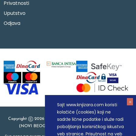
Privatnosti
Uputstvo
Odjava
Sajt www.knjizara.com koristi
kolačiće (cookies) koji ne
sadrže lične podatke i služe radi
Copyright
2026 Knjizara.com - MAKART DOO BEOGRAD
poboljšanja korisničkog iskustva
(NOVI BEOGRAD), PIB: 105184104, MB: 20337524
veb stranice. Prisutnost na veb