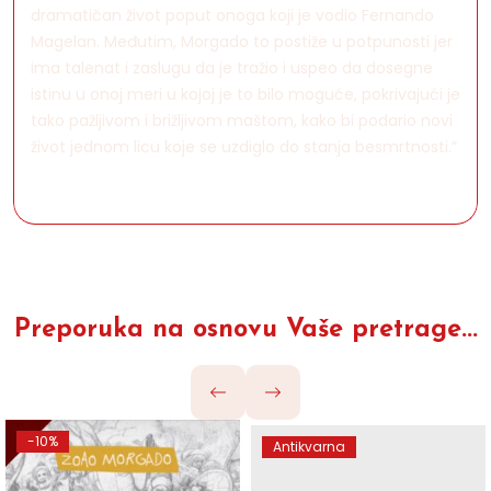
dramatičan život poput onoga koji je vodio Fernando
Magelan. Međutim, Morgado to postiže u potpunosti jer
ima talenat i zaslugu da je tražio i uspeo da dosegne
istinu u onoj meri u kojoj je to bilo moguće, pokrivajući je
tako pažljivom i brižljivom maštom, kako bi podario novi
život jednom licu koje se uzdiglo do stanja besmrtnosti.”
Preporuka na osnovu Vaše pretrage...
-10%
Antikvarna