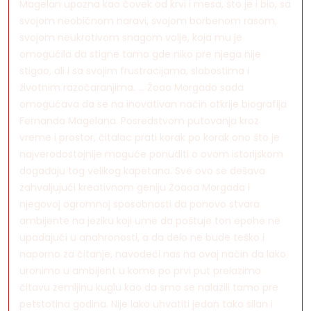
Magelan upozna kao čovek od krvi i mesa, što je i bio, sa
svojom neobičnom naravi, svojom borbenom rasom,
svojom neukrotivom snagom volje, koja mu je
omogućila da stigne tamo gde niko pre njega nije
stigao, ali i sa svojim frustracijama, slabostima i
životnim razočaranjima. … Žoao Morgado sada
omogućava da se na inovativan način otkrije biografija
Fernanda Magelana. Posredstvom putovanja kroz
vreme i prostor, čitalac prati korak po korak ono što je
najverodostojnije moguće ponuditi o ovom istorijskom
događaju tog velikog kapetana. Sve ovo se dešava
zahvaljujući kreativnom geniju Žoaoa Morgada i
njegovoj ogromnoj sposobnosti da ponovo stvara
ambijente na jeziku koji ume da poštuje ton epohe ne
upadajući u anahronosti, a da delo ne bude teško i
naporno za čitanje, navodeći nas na ovaj način da lako
uronimo u ambijent u kome po prvi put prelazimo
čitavu zemljinu kuglu kao da smo se nalazili tamo pre
petstotina godina. Nije lako uhvatiti jedan tako silan i