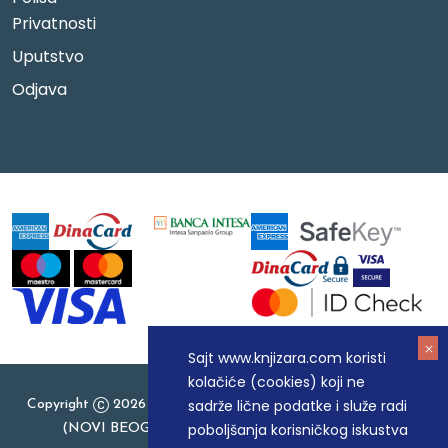
Privatnosti
Uputstvo
Odjava
Sajt www.knjizara.com koristi
kolačiće (cookies) koji ne
sadrže lične podatke i služe radi
Copyright
2026 Knjizara.com - MAKART DOO BEOGRAD
poboljšanja korisničkog iskustva
(NOVI BEOGRAD), PIB: 105184104, MB: 20337524