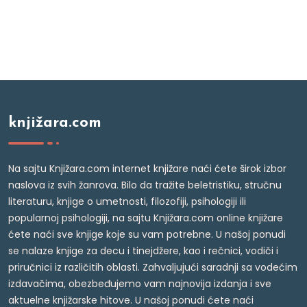
knjižara.com
Na sajtu Knjižara.com internet knjižare naći ćete širok izbor
naslova iz svih žanrova. Bilo da tražite beletristiku, stručnu
literaturu, knjige o umetnosti, filozofiji, psihologiji ili
popularnoj psihologiji, na sajtu Knjižara.com online knjižare
ćete naći sve knjige koje su vam potrebne. U našoj ponudi
se nalaze knjige za decu i tinejdžere, kao i rečnici, vodiči i
priručnici iz različitih oblasti. Zahvaljujući saradnji sa vodećim
izdavačima, obezbeđujemo vam najnovija izdanja i sve
aktuelne knjižarske hitove. U našoj ponudi ćete naći