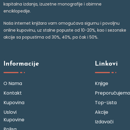
kapitalna izdanja, izuzetne monografije i obimne
enciklopedije.
Naša internet knjižara vam omogućava sigurnu i povoljnu
online kupovinu, uz stalne popuste od 10-20%, kao i sezonske
akcije sa popustima od 30%, 40%, pa čak i 50%.
Informacije
Linkovi
O Nama
Knjige
Kontakt
Preporučujem
Kupovina
Top-Lista
Uslovi
Akcije
Kupovine
Izdavači
Polisa