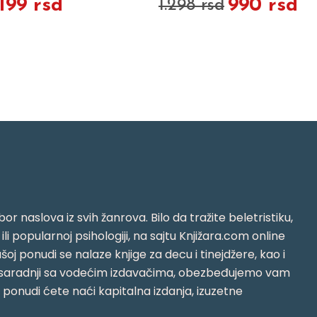
.199 rsd
990 rsd
1.298 rsd
or naslova iz svih žanrova. Bilo da tražite beletristiku,
i ili popularnoj psihologiji, na sajtu Knjižara.com online
oj ponudi se nalaze knjige za decu i tinejdžere, kao i
jujući saradnji sa vodećim izdavačima, obezbeđujemo vam
j ponudi ćete naći kapitalna izdanja, izuzetne