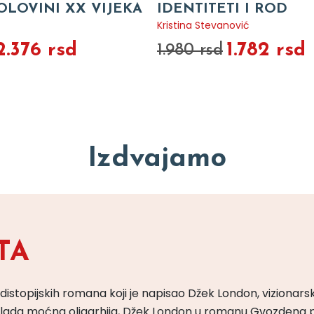
OLOVINI XX VIJEKA
IDENTITETI I ROD
Kristina Stevanović
2.376 rsd
1.782 rsd
1.980 rsd
Izdvajamo
TA
 distopijskih romana koji je napisao Džek London, vizionars
m vlada moćna oligarhija, Džek London u romanu Gvozdena 