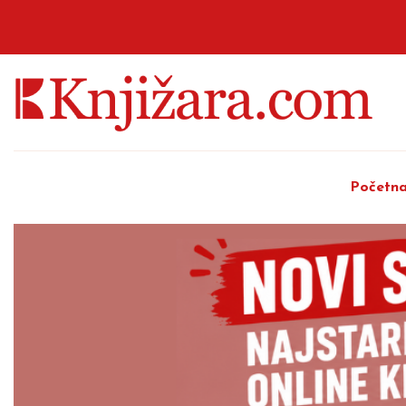
Početn