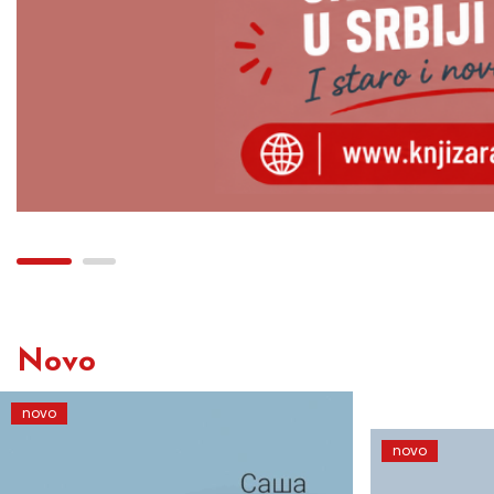
Novo
novo
novo