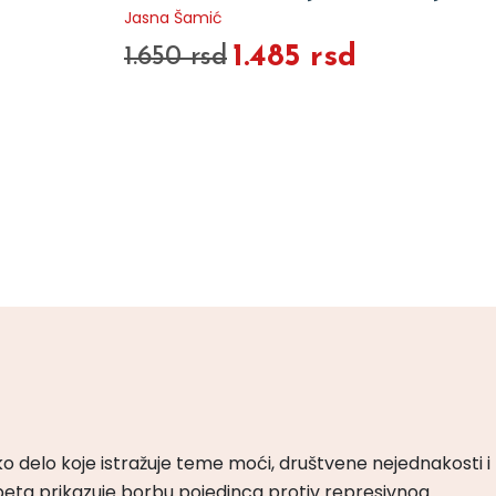
Jasna Šamić
1.485 rsd
1.650 rsd
ko delo koje istražuje teme moći, društvene nejednakosti i
peta prikazuje borbu pojedinca protiv represivnog