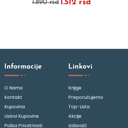
1.512 rsd
1.890 rsd
Informacije
Linkovi
O Nama
Knjige
Kontakt
Preporučujemo
Kupovina
Top-Lista
Uslovi Kupovine
Akcije
Polisa Privatnosti
Izdavači