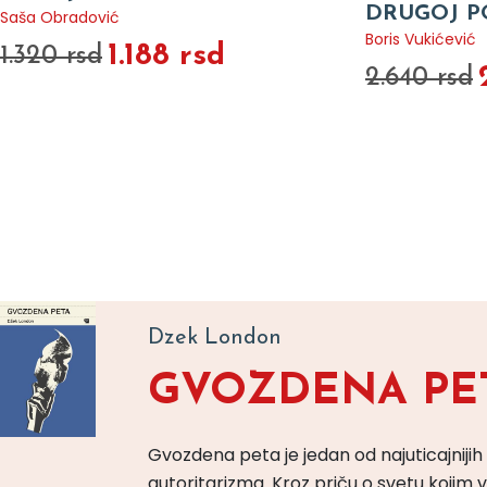
DRUGOJ P
Saša Obradović
Boris Vukićević
1.188 rsd
1.320 rsd
2.640 rsd
Dzek London
GVOZDENA PE
Gvozdena peta je jedan od najuticajnijih
autoritarizma. Kroz priču o svetu koji