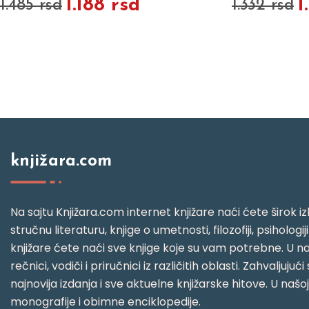
1.188 rsd
1
1.485 rsd
1.332 rsd
knjižara.com
Na sajtu Knjižara.com internet knjižare naći ćete širok izb
stručnu literaturu, knjige o umetnosti, filozofiji, psihologij
knjižare ćete naći sve knjige koje su vam potrebne. U naš
rečnici, vodiči i priručnici iz različitih oblasti. Zahval
najnovija izdanja i sve aktuelne knjižarske hitove. U našo
monografije i obimne enciklopedije.