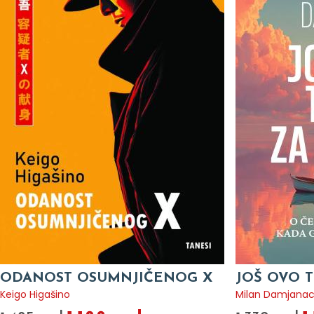
ODANOST OSUMNJIČENOG X
JOŠ OVO T
Keigo Higašino
Milan Damjana