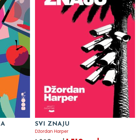
CA
SVI ZNAJU
Džordan Harper