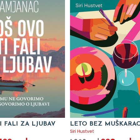
I FALI ZA LJUBAV
LETO BEZ MUŠKARA
c
Siri Hustvet