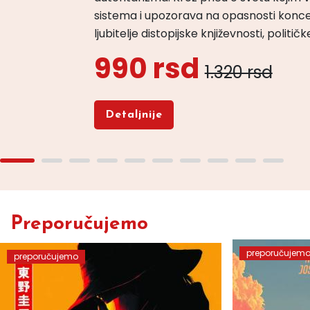
sistema i upozorava na opasnosti konce
ljubitelje distopijske književnosti, politi
990 rsd
1.320 rsd
Detaljnije
Preporučujemo
preporučujem
preporučujemo