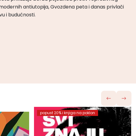
odernih antiutopija, Gvozdena peta i danas privlači
tvu i budućnosti.
popust 20% i knjiga na poklon