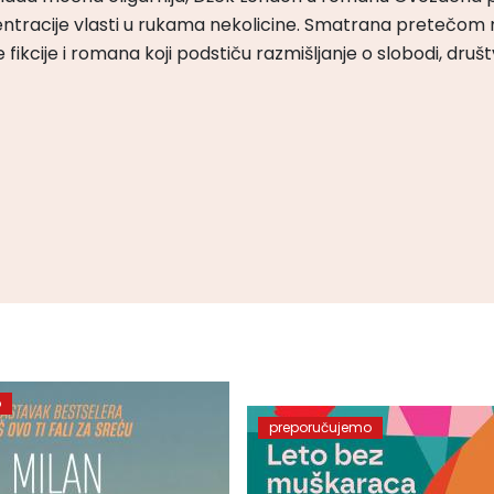
ntracije vlasti u rukama nekolicine. Smatrana pretečom m
čke fikcije i romana koji podstiču razmišljanje o slobodi, druš
o
preporučujemo