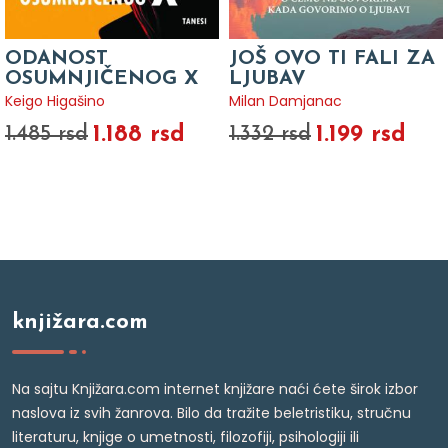
ODANOST
JOŠ OVO TI FALI ZA
OSUMNJIČENOG X
LJUBAV
Keigo Higašino
Milan Damjanac
1.188 rsd
1.199 rsd
1.485 rsd
1.332 rsd
knjižara.com
Na sajtu Knjižara.com internet knjižare naći ćete širok izbor
naslova iz svih žanrova. Bilo da tražite beletristiku, stručnu
literaturu, knjige o umetnosti, filozofiji, psihologiji ili