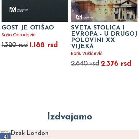
GOST JE OTIŠAO
SVETA STOLICA I
EVROPA - U DRUGOJ
Saša Obradović
POLOVINI XX
1.188 rsd
1.320 rsd
VIJEKA
Boris Vukićević
2.376 rsd
2.640 rsd
Izdvajamo
Dzek London