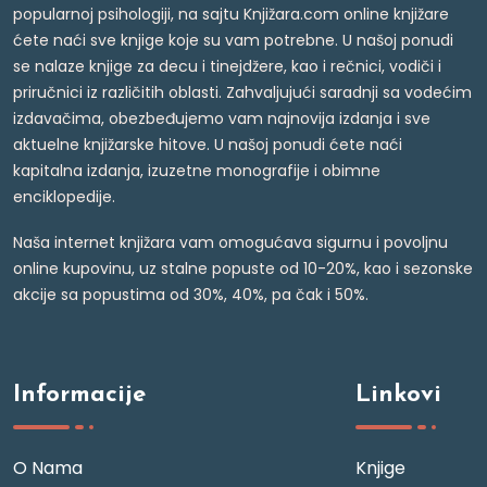
popularnoj psihologiji, na sajtu Knjižara.com online knjižare
ćete naći sve knjige koje su vam potrebne. U našoj ponudi
se nalaze knjige za decu i tinejdžere, kao i rečnici, vodiči i
priručnici iz različitih oblasti. Zahvaljujući saradnji sa vodećim
izdavačima, obezbeđujemo vam najnovija izdanja i sve
aktuelne knjižarske hitove. U našoj ponudi ćete naći
kapitalna izdanja, izuzetne monografije i obimne
enciklopedije.
Naša internet knjižara vam omogućava sigurnu i povoljnu
online kupovinu, uz stalne popuste od 10-20%, kao i sezonske
akcije sa popustima od 30%, 40%, pa čak i 50%.
Informacije
Linkovi
O Nama
Knjige