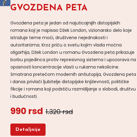
GVOZDENA PETA
Gvozdena peta je jedan od najuticajnijih distopijskih
romana koji je napisao Džek London, vizionarsko delo koje
istražuje teme moći, društvene nejednakosti i
autoritarizma. Kroz priču o svetu kojim vlada moćna
oligarhija, Džek London u romanu Gvozdena peta prikazuje
borbu pojedinca protiv represivnog sistema i upozorava na
opasnosti koncentracije vlasti u rukama nekolicine.
Smatrana pretečom modernih antiutopija, Gvozdena peta
i danas privlači ljubitelje distopijske književnosti, političke
fikcije i romana koji podstiču razmišljanje o slobodi, društvu
i budućnosti.
990 rsd
1.320 rsd
Detaljnije