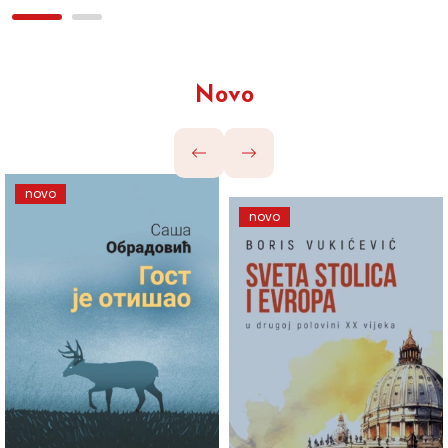
Novo
novo
novo