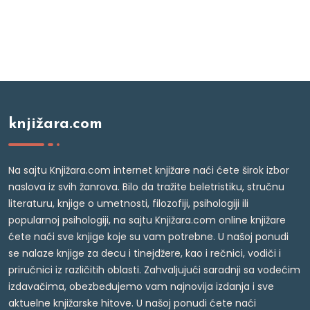
knjižara.com
Na sajtu Knjižara.com internet knjižare naći ćete širok izbor
naslova iz svih žanrova. Bilo da tražite beletristiku, stručnu
literaturu, knjige o umetnosti, filozofiji, psihologiji ili
popularnoj psihologiji, na sajtu Knjižara.com online knjižare
ćete naći sve knjige koje su vam potrebne. U našoj ponudi
se nalaze knjige za decu i tinejdžere, kao i rečnici, vodiči i
priručnici iz različitih oblasti. Zahvaljujući saradnji sa vodećim
izdavačima, obezbeđujemo vam najnovija izdanja i sve
aktuelne knjižarske hitove. U našoj ponudi ćete naći