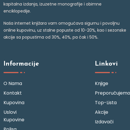
kapitalna izdanja, izuzetne monografije i obimne
enciklopedije.
Naša internet knjižara vam omogućava sigurnu i povoljnu
online kupovinu, uz stalne popuste od 10-20%, kao i sezonske
akcije sa popustima od 30%, 40%, pa čak i 50%.
Informacije
Linkovi
O Nama
Knjige
Kontakt
Preporučujem
Kupovina
Top-Lista
Uslovi
Akcije
Kupovine
Izdavači
Polisa