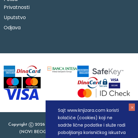
Privatnosti
Uputstvo
Odjava
Sajt www.knjizara.com koristi
kolačiće (cookies) koji ne
sadrže lične podatke i služe radi
Copyright
2026 Knjizara.com - MAKART DOO BEOGRAD
poboljšanja korisničkog iskustva
(NOVI BEOGRAD), PIB: 105184104, MB: 20337524