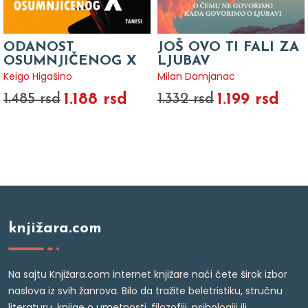
ODANOST
JOŠ OVO TI FALI ZA
OSUMNJIČENOG X
LJUBAV
Keigo Higašino
Milan Damjanac
1.188 rsd
1.199 rsd
1.485 rsd
1.332 rsd
knjižara.com
Na sajtu Knjižara.com internet knjižare naći ćete širok izbor
naslova iz svih žanrova. Bilo da tražite beletristiku, stručnu
literaturu, knjige o umetnosti, filozofiji, psihologiji ili