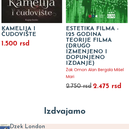
KAMELIJA I
ESTETIKA FILMA -
ČUDOVIŠTE
125 GODINA
TEORIJE FILMA
1.500 rsd
(DRUGO
IZMENJENO I
DOPUNJENO
IZDANJE)
Žak Omon Alan Bergala Mišel
Mari
2.475 rsd
2.750 rsd
Izdvajamo
Dzek London