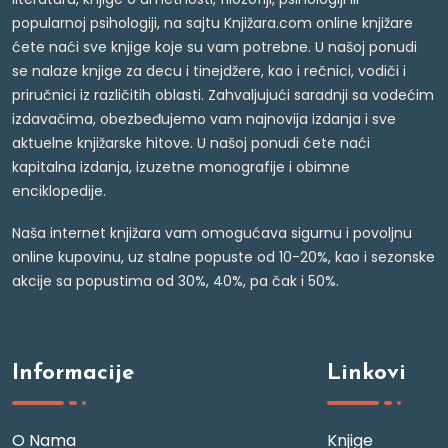
popularnoj psihologiji, na sajtu Knjižara.com online knjižare
ćete naći sve knjige koje su vam potrebne. U našoj ponudi
se nalaze knjige za decu i tinejdžere, kao i rečnici, vodiči i
priručnici iz različitih oblasti. Zahvaljujući saradnji sa vodećim
izdavačima, obezbeđujemo vam najnovija izdanja i sve
aktuelne knjižarske hitove. U našoj ponudi ćete naći
kapitalna izdanja, izuzetne monografije i obimne
enciklopedije.
Naša internet knjižara vam omogućava sigurnu i povoljnu
online kupovinu, uz stalne popuste od 10-20%, kao i sezonske
akcije sa popustima od 30%, 40%, pa čak i 50%.
Informacije
Linkovi
O Nama
Knjige