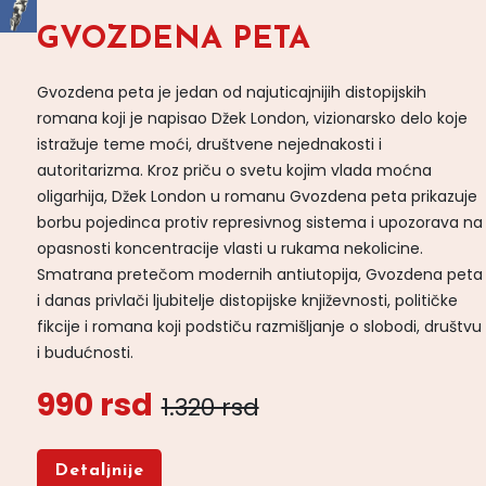
GVOZDENA PETA
Gvozdena peta je jedan od najuticajnijih distopijskih
romana koji je napisao Džek London, vizionarsko delo koje
istražuje teme moći, društvene nejednakosti i
autoritarizma. Kroz priču o svetu kojim vlada moćna
oligarhija, Džek London u romanu Gvozdena peta prikazuje
borbu pojedinca protiv represivnog sistema i upozorava na
opasnosti koncentracije vlasti u rukama nekolicine.
Smatrana pretečom modernih antiutopija, Gvozdena peta
i danas privlači ljubitelje distopijske književnosti, političke
fikcije i romana koji podstiču razmišljanje o slobodi, društvu
i budućnosti.
990 rsd
1.320 rsd
Detaljnije