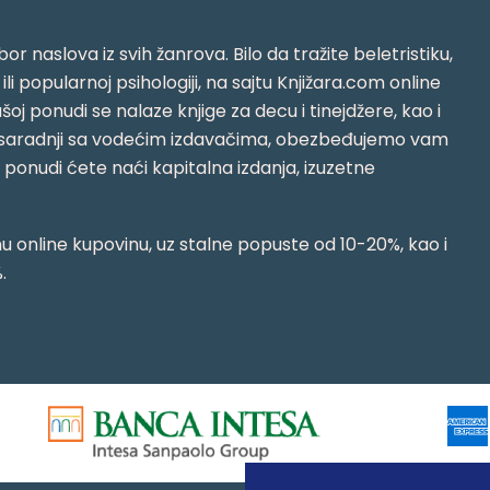
or naslova iz svih žanrova. Bilo da tražite beletristiku,
i ili popularnoj psihologiji, na sajtu Knjižara.com online
oj ponudi se nalaze knjige za decu i tinejdžere, kao i
jujući saradnji sa vodećim izdavačima, obezbeđujemo vam
j ponudi ćete naći kapitalna izdanja, izuzetne
 online kupovinu, uz stalne popuste od 10-20%, kao i
.