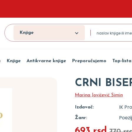
Knjige
a
Knjige
Antikvarne knjige
Preporučujemo
Top-lista
CRNI BISE
Marina Jovićević Simin
IK Pr
Izdavač:
Poezi
Žanr:
693 rsd
770 rs