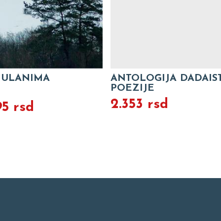
 ULANIMA
ANTOLOGIJA DADAIS
POEZIJE
2.353 rsd
95 rsd