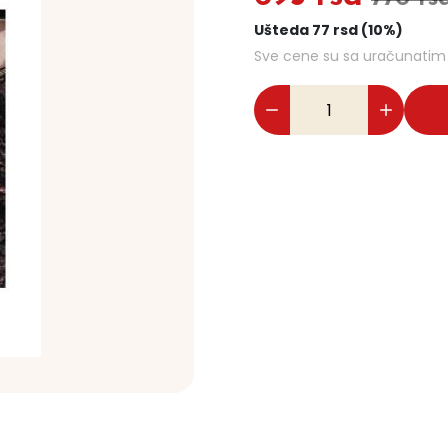
Ušteda 77 rsd (10%)
Sve cene su sa uračunati