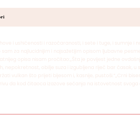
ri
i ushićenosti i razočaranosti, i sete i tuge, i sumnje i nade
o sam za najlucidnijim i najsažetijim opisom ljubavne pesm
atnijeg opisa nisam pročitao:„Šta je povijest jedne ovdašn
nepokretnost, obilje suza i izgubljena riječ bar časak, u st
ati vulkan što prijeti bijesom i, kasnije, pustoši.“„Crni bise
vu da kod čitaoca izazove sećanja na istovetnost svoga dož