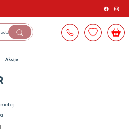
Akcije
R
ometej
ja
d