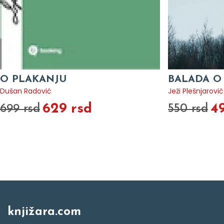
O PLAKANJU
BALADA O
Dušan Radović
Ježi Plešnjarovič
629 rsd
4
699 rsd
550 rsd
knjižara.com