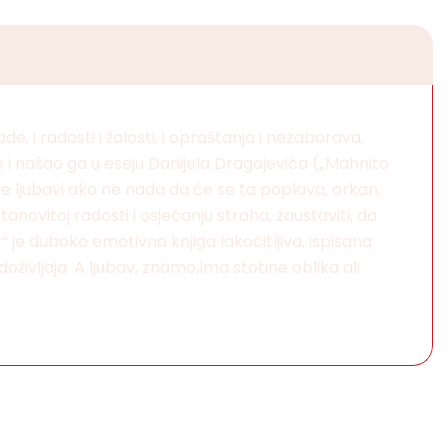
, i radosti i žalosti, i opraštanja i nezaborava.
e i našao ga u eseju Danijela Dragojevića („Mahnito
je ljubavi ako ne nada da će se ta poplava, orkan,
anovitoj radosti i osjećanju straha, zaustaviti, da
r“ je duboko emotivna knjiga lakočitljiva, ispisana
ivljaja. A ljubav, znamo,Ima stotine oblika ali