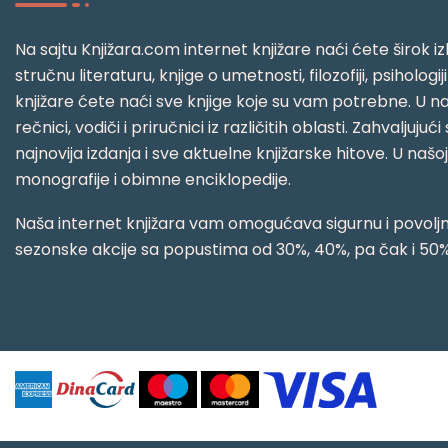
Na sajtu Knjižara.com internet knjižare naći ćete širok izb
stručnu literaturu, knjige o umetnosti, filozofiji, psihologij
knjižare ćete naći sve knjige koje su vam potrebne. U naš
rečnici, vodiči i priručnici iz različitih oblasti. Zahval
najnovija izdanja i sve aktuelne knjižarske hitove. U našo
monografije i obimne enciklopedije.
Naša internet knjižara vam omogućava sigurnu i povoljnu
sezonske akcije sa popustima od 30%, 40%, pa čak i 50%