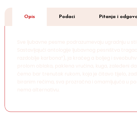
Opis
Podaci
Pitanja i odgovo
Sve ljubavne pesme podrazumevaju ugradnju u stihove 
Sastavljajući antologije ljubavnog pesništva traga
razdoblje karbona“), ja kraćeg a boljeg i sveobuhv
prolom oblaka, paklena vrućina, kuga, zaleđeni dah, 
ćemo bar trenutak rukom, koja je čitavo tijelo, zadrž
biranim rečima, sva prozračna i omamljujuća u pori
nema alternativu.