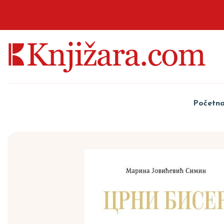
Početn