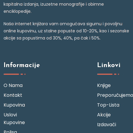
kapitalna izdanja, izuzetne monografije i obimne
enciklopedije.
Naša internet knjižara vam omogućava sigurnu i povoljnu
online kupovinu, uz stalne popuste od 10-20%, kao i sezonske
akcije sa popustima od 30%, 40%, pa čak i 50%.
Informacije
Linkovi
O Nama
Knjige
Kontakt
Preporučujem
Kupovina
Top-Lista
Uslovi
Akcije
Kupovine
Izdavači
Polisa