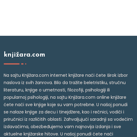
knjižara.com
Na sajtu Knjižara.com internet knjižare naći ćete širok izbor
naslova iz svih žanrova. Bilo da tražite beletristiku, stručnu
literaturu, knjige o umetnosti, filozofiji, psihologiji ili
popularnoj psihologiji, na sajtu Knjižara.com online knjižare
ćete naći sve knjige koje su vam potrebne. U našoj ponudi
se nalaze knjige za decu i tinejdžere, kao i rečnici, vodiči i
priručnici iz različitih oblasti. Zahvaljujući saradnji sa vodećim
izdavačima, obezbeđujemo vam najnovija izdanja i sve
aktuelne knjižarske hitove. U našoj ponudi ćete naći