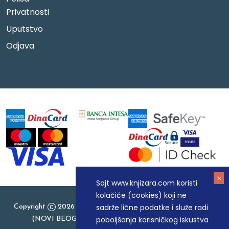
Privatnosti
Uputstvo
Odjava
Sajt www.knjizara.com koristi
kolačiće (cookies) koji ne
sadrže lične podatke i služe radi
Copyright
2026 Knjizara.com - MAKART DOO BEOGRAD
poboljšanja korisničkog iskustva
(NOVI BEOGRAD), PIB: 105184104, MB: 20337524