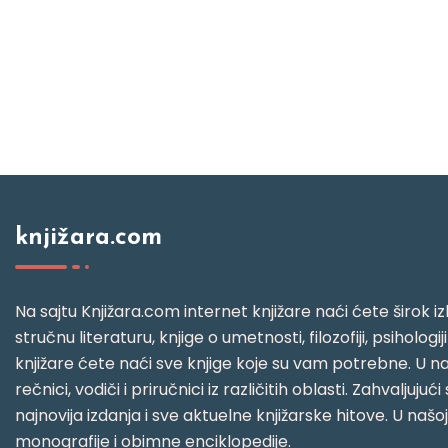
knjižara.com
Na sajtu Knjižara.com internet knjižare naći ćete širok izb
stručnu literaturu, knjige o umetnosti, filozofiji, psihologij
knjižare ćete naći sve knjige koje su vam potrebne. U naš
rečnici, vodiči i priručnici iz različitih oblasti. Zahval
najnovija izdanja i sve aktuelne knjižarske hitove. U našo
monografije i obimne enciklopedije.