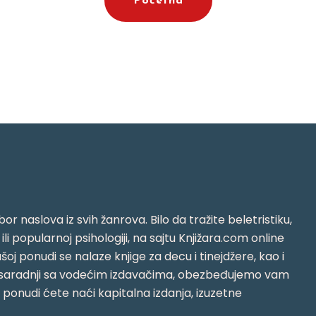
Početna
or naslova iz svih žanrova. Bilo da tražite beletristiku,
i ili popularnoj psihologiji, na sajtu Knjižara.com online
oj ponudi se nalaze knjige za decu i tinejdžere, kao i
jujući saradnji sa vodećim izdavačima, obezbeđujemo vam
j ponudi ćete naći kapitalna izdanja, izuzetne