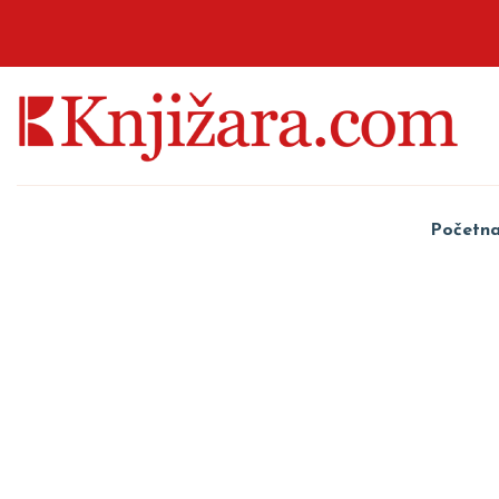
Početn