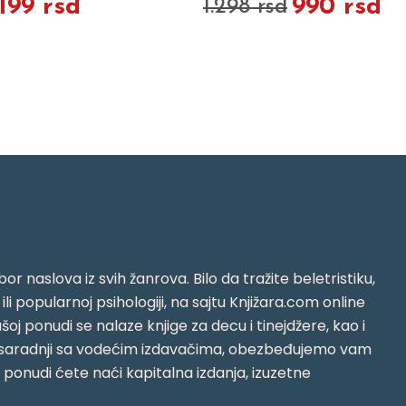
.199 rsd
990 rsd
1.298 rsd
or naslova iz svih žanrova. Bilo da tražite beletristiku,
i ili popularnoj psihologiji, na sajtu Knjižara.com online
oj ponudi se nalaze knjige za decu i tinejdžere, kao i
jujući saradnji sa vodećim izdavačima, obezbeđujemo vam
j ponudi ćete naći kapitalna izdanja, izuzetne