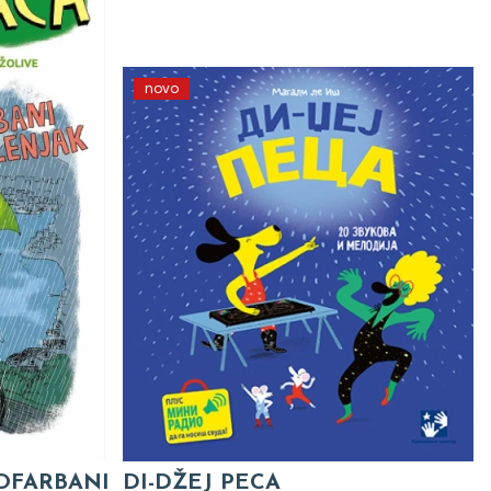
novo
 OFARBANI
DI-DŽEJ PECA