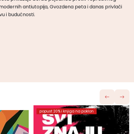
odernih antiutopija, Gvozdena peta i danas privlači
tvu i budućnosti.
popust 20% i knjiga na poklon