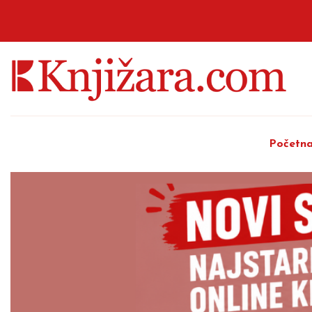
Početn