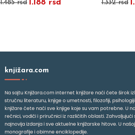
1.188 rsd
1
1.485 rsd
1.332 rsd
knjižara.com
Na sajtu Knjižara.com internet knjižare naći ćete širok izb
stručnu literaturu, knjige o umetnosti, filozofiji, psihologij
knjižare ćete naći sve knjige koje su vam potrebne. U naš
rečnici, vodiči i priručnici iz različitih oblasti. Zahval
najnovija izdanja i sve aktuelne knjižarske hitove. U našo
monografije i obimne enciklopedije.