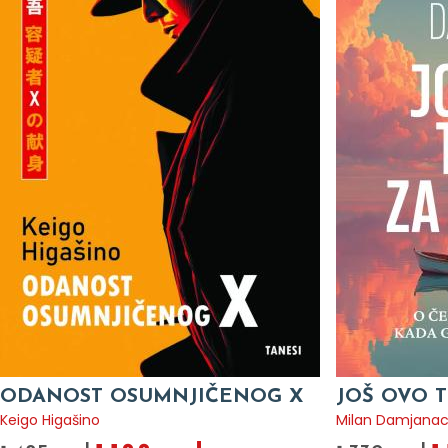
ODANOST OSUMNJIČENOG X
JOŠ OVO T
Keigo Higašino
Milan Damjana