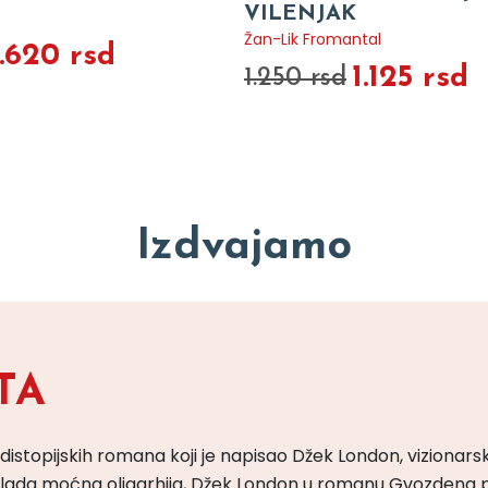
VILENJAK
Žan-Lik Fromantal
1.620 rsd
1.125 rsd
1.250 rsd
Izdvajamo
TA
 distopijskih romana koji je napisao Džek London, vizionars
m vlada moćna oligarhija, Džek London u romanu Gvozdena 