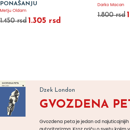
PONAŠANJU
Darko Macan
Metju Oldam
1.800 rsd
1.305 rsd
1.450 rsd
Dzek London
GVOZDENA PE
Gvozdena peta je jedan od najuticajnijih
autoritarizma. Kroz priču o svetu koji