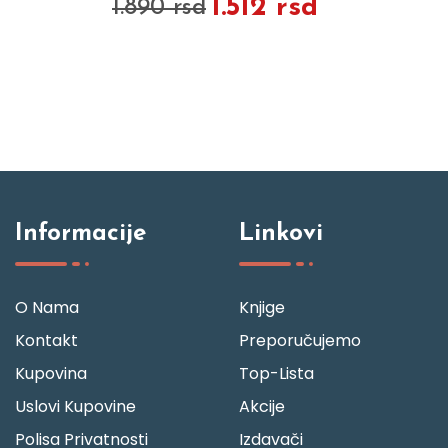
1.512 rsd
1.890 rsd
Informacije
Linkovi
O Nama
Knjige
Kontakt
Preporučujemo
Kupovina
Top-Lista
Uslovi Kupovine
Akcije
Polisa Privatnosti
Izdavači