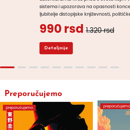
sistema i upozorava na opasnosti konce
ljubitelje distopijske književnosti, politi
990 rsd
1.320 rsd
Detaljnije
Preporučujemo
preporučujem
preporučujemo