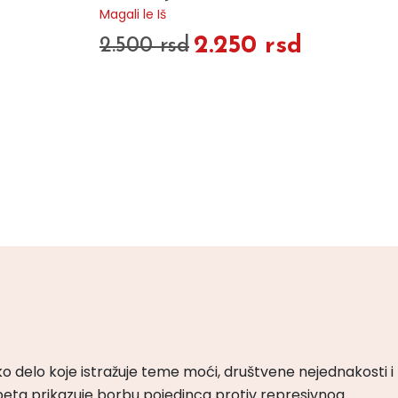
Magali le Iš
2.250 rsd
2.500 rsd
ko delo koje istražuje teme moći, društvene nejednakosti i
peta prikazuje borbu pojedinca protiv represivnog