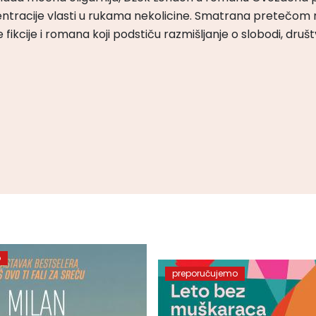
ntracije vlasti u rukama nekolicine. Smatrana pretečom m
čke fikcije i romana koji podstiču razmišljanje o slobodi, druš
o
preporučujemo