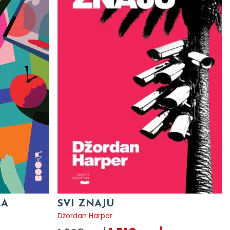
CA
SVI ZNAJU
Džordan Harper