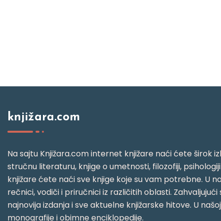
knjižara.com
Na sajtu Knjižara.com internet knjižare naći ćete širok izb
stručnu literaturu, knjige o umetnosti, filozofiji, psihologij
knjižare ćete naći sve knjige koje su vam potrebne. U naš
rečnici, vodiči i priručnici iz različitih oblasti. Zahval
najnovija izdanja i sve aktuelne knjižarske hitove. U našo
monografije i obimne enciklopedije.