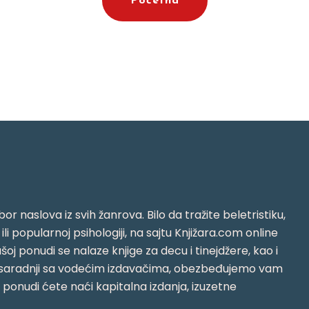
Početna
or naslova iz svih žanrova. Bilo da tražite beletristiku,
i ili popularnoj psihologiji, na sajtu Knjižara.com online
oj ponudi se nalaze knjige za decu i tinejdžere, kao i
jujući saradnji sa vodećim izdavačima, obezbeđujemo vam
j ponudi ćete naći kapitalna izdanja, izuzetne