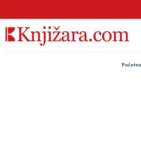
Početn