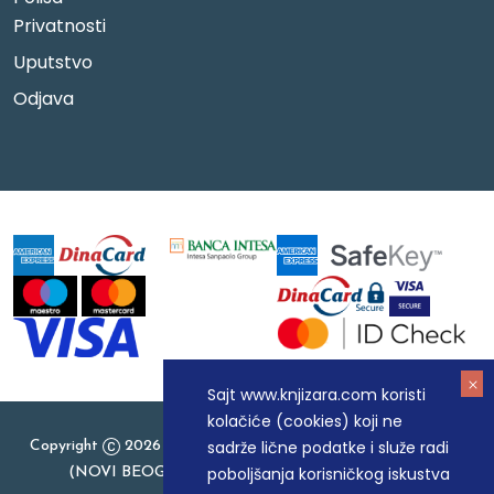
Privatnosti
Uputstvo
Odjava
Sajt www.knjizara.com koristi
kolačiće (cookies) koji ne
sadrže lične podatke i služe radi
Copyright
2026 Knjizara.com - MAKART DOO BEOGRAD
poboljšanja korisničkog iskustva
(NOVI BEOGRAD), PIB: 105184104, MB: 20337524