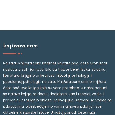
knjižara.com
Na sajtu Knjižara.com internet knjižare naći ćete širok izbor
naslova iz svih žanrova. Bilo da tražite beletristiku, stručnu
literaturu, knjige o umetnosti, filozofiji, psihologiji ili
popularnoj psihologiji, na sajtu Knjižara.com online knjižare
ćete naći sve knjige koje su vam potrebne. U našoj ponudi
se nalaze knjige za decu i tinejdžere, kao i rečnici, vodiči i
priručnici iz različitih oblasti. Zahvaljujući saradnji sa vodećim
izdavačima, obezbeđujemo vam najnovija izdanja i sve
aktuelne knjižarske hitove. U našoj ponudi ćete naći