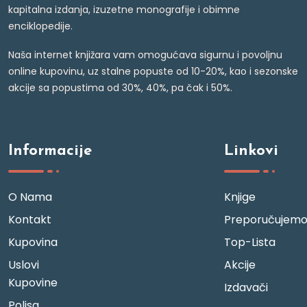
kapitalna izdanja, izuzetne monografije i obimne
enciklopedije.
Naša internet knjižara vam omogućava sigurnu i povoljnu
online kupovinu, uz stalne popuste od 10-20%, kao i sezonske
akcije sa popustima od 30%, 40%, pa čak i 50%.
Informacije
Linkovi
O Nama
Knjige
Kontakt
Preporučujem
Kupovina
Top-Lista
Uslovi
Akcije
Kupovine
Izdavači
Polisa