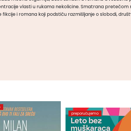
ntracije vlasti u rukama nekolicine. Smatrana pretečom m
čke fikcije i romana koji podstiču razmišljanje o slobodi, druš
o
preporučujemo