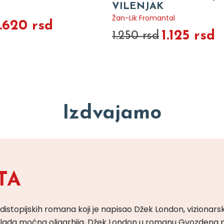
VILENJAK
Žan-Lik Fromantal
1.620 rsd
1.125 rsd
1.250 rsd
Izdvajamo
TA
 distopijskih romana koji je napisao Džek London, vizionars
m vlada moćna oligarhija, Džek London u romanu Gvozdena 