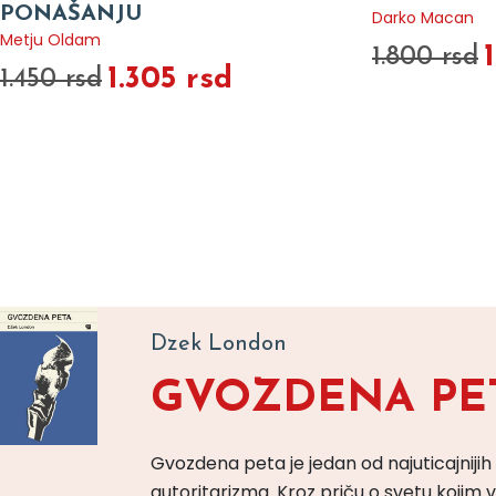
PONAŠANJU
Darko Macan
Metju Oldam
1.800 rsd
1.305 rsd
1.450 rsd
Dzek London
GVOZDENA PE
Gvozdena peta je jedan od najuticajnijih
autoritarizma. Kroz priču o svetu koji