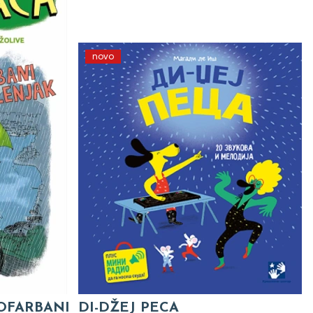
novo
 OFARBANI
DI-DŽEJ PECA