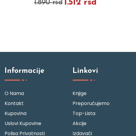
1.512 rsd
1.890 rsd
Informacije
Linkovi
O Nama
Knjige
Kontakt
Preporučujemo
Kupovina
Top-Lista
Uslovi Kupovine
Akcije
Polisa Privatnosti
Izdavači