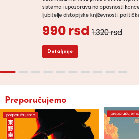
sistema i upozorava na opasnosti konce
ljubitelje distopijske književnosti, politi
990 rsd
1.320 rsd
Detaljnije
Preporučujemo
preporučujem
preporučujemo