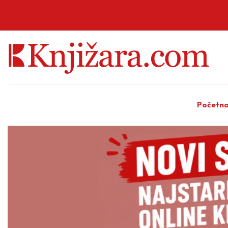
Početn