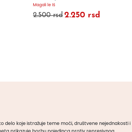
Magali le Iš
2.250 rsd
2.500 rsd
ko delo koje istražuje teme moći, društvene nejednakosti i
peta prikazuje borbu pojedinca protiv represivnog