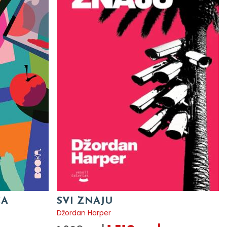
CA
SVI ZNAJU
Džordan Harper