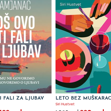
I FALI ZA LJUBAV
LETO BEZ MUŠKARA
c
Siri Hustvet