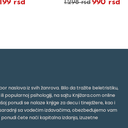
.199 rsd
990 rsd
1.298 rsd
or naslova iz svih žanrova. Bilo da tražite beletristiku,
i ili popularnoj psihologiji, na sajtu Knjižara.com online
oj ponudi se nalaze knjige za decu i tinejdžere, kao i
jujući saradnji sa vodećim izdavačima, obezbeđujemo vam
j ponudi ćete naći kapitalna izdanja, izuzetne