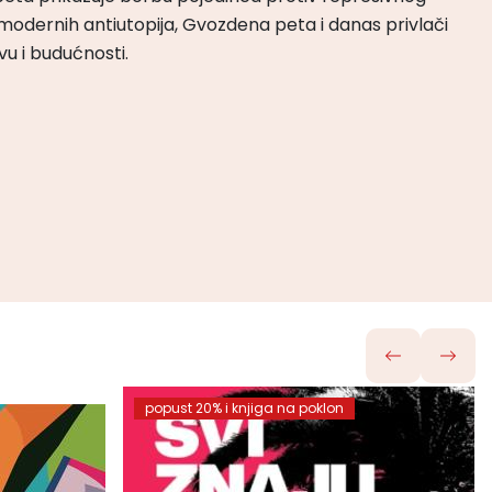
odernih antiutopija, Gvozdena peta i danas privlači
tvu i budućnosti.
popust 20% i knjiga na poklon