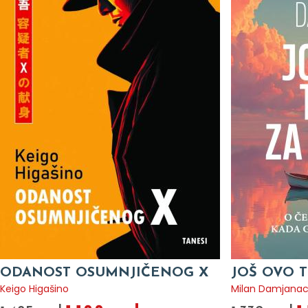
ODANOST OSUMNJIČENOG X
JOŠ OVO T
Keigo Higašino
Milan Damjana