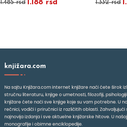
1.188 rsd
1
1.485 rsd
1.332 rsd
knjižara.com
Na sajtu Knjižara.com internet knjižare naći ćete širok izb
stručnu literaturu, knjige o umetnosti, filozofiji, psihologij
knjižare ćete naći sve knjige koje su vam potrebne. U naš
rečnici, vodiči i priručnici iz različitih oblasti. Zahval
najnovija izdanja i sve aktuelne knjižarske hitove. U našo
monografije i obimne enciklopedije.